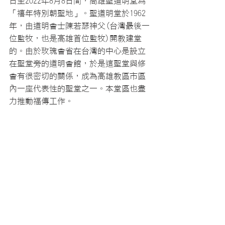
日至2022年8月8日間，高雄聖道明堂為
「禧年特別朝聖地」。聖道明堂於1962
年，由道明會士陳若瑟神父(台灣最後一
位監牧，也是高雄首位監牧)開教建堂
的。由於玫瑰會省在台灣的中心是設立
在聖堂旁的道明會館，於是這聖堂與修
會有很密切的關係，成為高雄教區市區
內一座代表性的聖堂之一。本堂區也盡
力推動福傳工作。