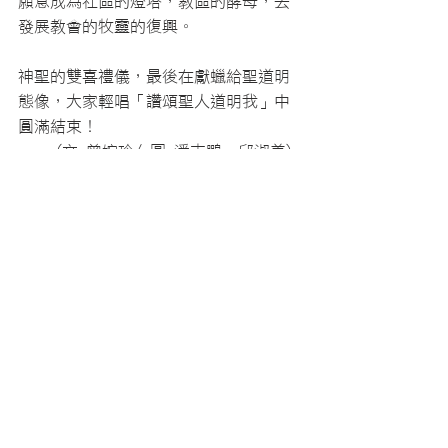
願意成為社區的燈塔，教區的酵母，去
發展教會的牧靈的復興。
神聖的雙喜禮儀，最後在獻蠟給聖道明
態像，大家輕唱「讚頌聖人道明我」中
圓滿結束！    
(文 曾婉玲/ 圖 潘志鵬•邱淑美) 
最新消息
查看全部
最新文章