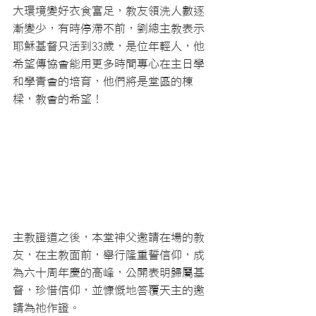
大環境變好衣食富足，教友領洗人數逐
漸變少，有時停滯不前，劉總主教表示
耶穌基督只活到33歲，是位年輕人，他
希望傳協會能用更多時間專心在主日學
和學青會的培育，他們將是堂區的棟
樑，教會的希望！
主教證道之後，本堂神父邀請在場的教
友，在主教面前，舉行隆重誓信仰，成
為六十周年慶的高峰，公開表明歸屬基
督，珍惜信仰，並慷慨地答覆天主的邀
請為祂作證。