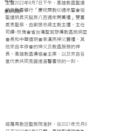
教廷
主曆2022年8月7日下午，高雄教區聖道
明堂歡喜舉行「慶祝開教60週年暨會祖
募款相關
聖道明昇天誕辰八百週年閉幕禮」雙喜
感恩聖祭，由劉振忠總主教主禮，主任
司鐸-玫瑰會省台灣聖若瑟傳教區施炯堃
會長和中華道明會李漢民神父襄禮，其
他來自本修會的神父及教區服務的神
長。高雄教區傳協會主席、以及來自各
堂代表共同見證這溫馨喜悅的一刻。
經羅馬教廷聖赦院准許，從2021年元月6