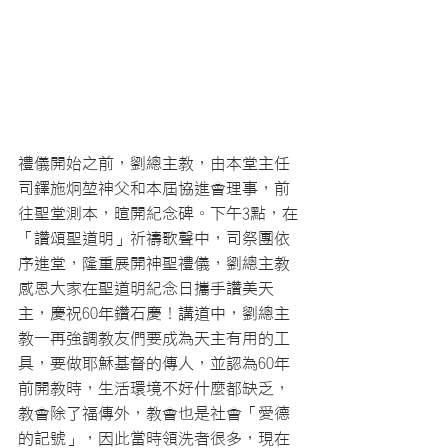
禮儀開始之前，劉總主教，由本堂主任
司鐸施炯堃神父和本屆協進會理事，前
往聖堂測本，暄開紀念碑。下午3點，在
「讚頌聖道明」祈禱歌聲中，司祭團依
序進堂，隆重展開神聖禮儀，劉總主教
感恩大家在聖道明紀念日攜手讚美天
主，慶祝60年鑽石慶！講道中，劉總主
教一再強調教友們要成為天主有用的工
具，要做耶穌基督的傳人，並認為60年
前開教時，生活環境不好什麼都缺乏，
教會除了福傳外，教會也是社會「愛德
的記號」，因此當時領洗者很多，現在