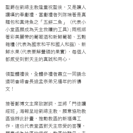
聖爵在劉總主教隆重祝聖後，又是讓人
讚嘆的奉獻禮，當獻禮者列隊端著是真
麵包和真烤魚之「五餅二魚」 (代表小
小堂區願成為天主救贖的工具);兩瓶綁
著彩美麗帶的葡萄酒和新鮮葡萄、五穀
雜糧(代表為國家和平和國人和諧)、新
鮮水果(代表要解豐碩的果實)，每個人
都感受到對天主的真誠和用心。
領聖體禮後，全體參禮者肅立一同誦念
道明會總會長迪孟奈弟兄禧年的祈禱
文！
接著鄭博文主席致謝詞，並將「門徒讀
經班」海報呈給劉總主教，願意協助教
區協辦此計畫，推動教區的新福傳工
作。這也代表堂區對天主慈愛的答覆，