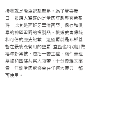
接著就是隆重祝聖聖爵。為了雙喜慶
日，最讓人驚喜的是堂區訂製整套新聖
爵，此套是西班牙華淪西亞」保存和供
奉的神聖聖爵的複製品。根據教會傳統
和可信的歷史記載，這聖爵就是耶穌基
督在最後晚餐用的聖爵;堂區也特別訂做
禧年新祭披，包括一套主禮、兩件襄理
祭披和四條共祭大領帶，十分優雅又高
貴，無論堂區或修會在任何大慶典，都
可使用。