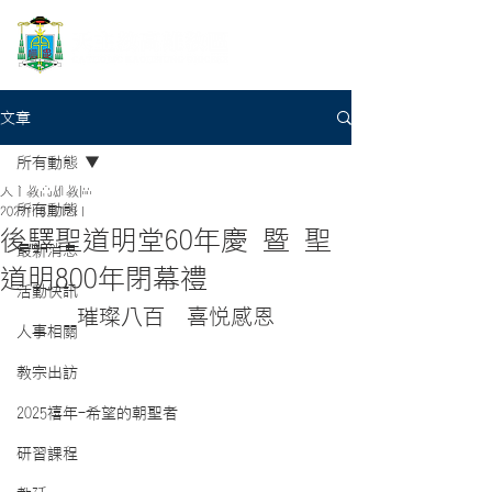
文章
所有動態
天主教高雄教區
所有動態
2022年8月12日
後驛聖道明堂60年慶 暨 聖
最新消息
道明800年閉幕禮
活動快訊
璀璨八百  喜悅感恩
人事相關
教宗出訪
2025禧年-希望的朝聖者
研習課程