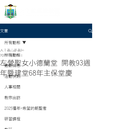
文章
所有動態
天主教高雄教區
所有動態
2025年9月15日
左營聖女小德蘭堂 開教93週
最新消息
年暨建堂68年主保堂慶
活動快訊
人事相關
教宗出訪
2025禧年-希望的朝聖者
研習課程