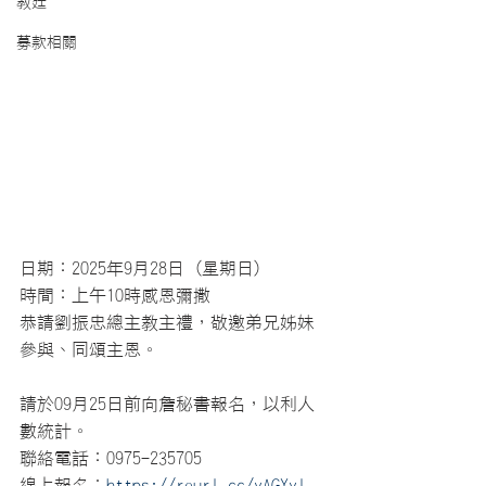
教廷
募款相關
日期：2025年9月28日 (星期日)
時間：上午10時感恩彌撒
恭請劉振忠總主教主禮，敬邀弟兄姊妹
參與、同頌主恩。
請於09月25日前向詹秘書報名，以利人
數統計。
聯絡電話：0975-235705
線上報名：
https://reurl.cc/yAGYyl