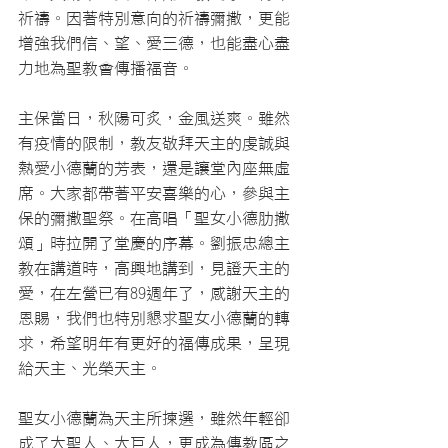
祈禱。因著特別意向的祈禱彌撒，更能
增強我們信、望、愛三德，也能盡心盡
力地為聖教會傳播福音。
主保當日，秋陽可炙，金風送爽。雖然
有疫情的限制，教友敬拜天主的虔誠與
熱愛小德蘭的芳表，還是讓堂內座無虛
席。大家都帶著平安喜樂的心，參與主
保的彌撒聖祭。在高唱「聖女小德肋撒
頌」時拉開了堂慶的序幕。劉振忠總主
教在講道時，高興地講到，見證天主的
愛，在左營已有89週年了，感謝天主的
恩賜，我們也特別懇求聖女小德蘭的轉
求，希望明年有更好的福傳成果，呈現
給天主、光榮天主。
聖女小德蘭為天主所揀選，雖然年輕卻
成了大聖人、大巨人，更成為傳教區之