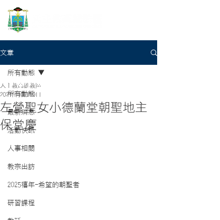
文章
所有動態
天主教高雄教區
所有動態
2021年10月10日
左營聖女小德蘭堂朝聖地主
最新消息
保堂慶
活動快訊
人事相關
教宗出訪
2025禧年-希望的朝聖者
研習課程