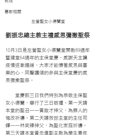
教廷
募款相關
左營聖女小德蘭堂
劉振忠總主教主禮感恩彌撒聖祭
10月3日是左營聖女小德蘭堂開教89週年
暨建堂64週年的主保堂慶。感謝天主讓
疫情逐漸趨緩，大家才能懷著感恩與喜
樂的心，同聲讚頌的參與主保堂慶的感
恩彌撒聖祭。
    堂慶前三日我們特別為恭敬主保聖
女小德蘭，舉行了三日敬禮。第一天請
本堂的聖召——黃啟才神父，為罪人的
悔改祈禱。第二天請救世主堂的主任司
鐸——林奕臻神父，為聖化家庭祈禱。
第三天請本堂黃忠偉副主教為學生青年