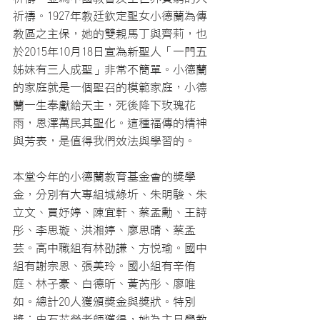
祈禱。1927年教廷欽定聖女小德蘭為傳
教區之主保，她的雙親馬丁與齊莉，也
於2015年10月18日宣為新聖人「一門五
姊妹有三人成聖」非常不簡單。小德蘭
的家庭就是一個聖召的模範家庭，小德
蘭一生奉獻給天主，死後降下玫瑰花
雨，恩澤萬民其聖化。這種福傳的精神
與芳表，是值得我們效法與學習的。
本堂今年的小德蘭教育基金會的獎學
金，分別有大專組城綠圻、朱明駿、朱
立文、買妤婷、陳宜軒、蔡孟勳、王詩
彤、李思璇、洪湘婷、廖思晴、蔡孟
芸。高中職組有林劭謙、方悅瑜。國中
組有謝宗恩、張美玲。國小組有辛侑
庭、林子豪、白德昕、黃芮彤、廖唯
如。總計20人獲頒獎金與獎狀。特別
獎：由石芯瑩老師獲得，她為主日學教