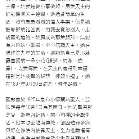
主保。她就是從小事做起，用愛天主的
好動機與天主連線。她過著簡單的生
活，沒有轟轟烈烈的偉大事業，但是她
把耶穌的話當真，用愛去寬恕別人，走
成聖的道路。她願成為耶穌嬰孩，無能
為力且幼小軟弱，全心信賴天主。她在
隱修院九年的生活，她認為自己是耶穌
最喜愛的一朵小花(謙遜、純潔、依
靠)，以愛傳愛，在天主內會得到幸福，
這就是她成聖的秘訣「神嬰小道」。她
在1897年9月30日病逝，時年24歲。
聖教會於1925年宣布小德蘭為聖人，並
欽定每年10月1日為其慶日。她的聖召就
是愛，為聖召祈禱，關心司鐸的奉獻生
活。她本想去越南傳教，卻因體弱多病
只好在修院內依靠天主，全力推動福傳
祈禱，並為中國教會及全世界貧窮的人