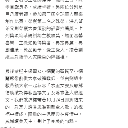
學貢獻良多，成績卓著。另兩位分別是
呂丹雁老師，參加第三屆全球華人聖樂
創作比賽，榮獲第二名之殊榮；洪若望
弟兄則榮獲大會頒發的評審推薦獎。上
列獎項均恭請劉總主教頒獎，場面溫馨
喜樂。主教勉勵得獎者，再接再厲、再
創佳績、敦品勵學、愛主愛人。接著劉
總主教給予大家隆重的降福禮。
最後恭迎主保聖女小德蘭的聖髑至小德
蘭態像前供大家敬禮瞻仰，並由劉總主
教帶領大家一起恭念「求聖女嬰孩耶穌
德肋撒為傳教區禱文」及唸求全大赦經
文。我們就這樣帶著10月24日即將結束
的「教宗方濟各恩准朝聖全大赦」的祝
福中禮成。隆重的主保慶典在疫情中，
感謝讚美天主，劃上了完美的句點。