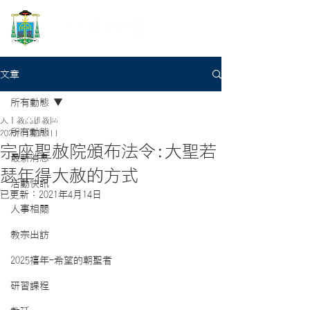
文章
所有動態
天主教高雄教區
所有動態
2020年12月11日
宗座聖赦院頒布法令:大聖若
最新消息
瑟年得大赦的方式
活動快訊
已更新：
2021年4月14日
人事相關
教宗出訪
2025禧年-希望的朝聖者
研習課程