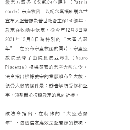
教宗方濟各《父親的心腸》（Patris 
corde）宗座牧函，以紀念真福庇護九世
宣布大聖若瑟為普世教會主保150週年。
教宗在牧函中欽定，從今年12月8日至
2021年12月8日為特別的“大聖若瑟
年”。在公布宗座牧函的同時，宗座聖
赦院頒發了由院長皮亞琴扎（Mauro 
Piacenza）樞機簽署的宗座大赦法令。
法令指出根據教宗的意願頒布全大赦，
領受大赦的條件是：辦告解領受修和聖
事，領聖體並按照教宗的意向祈禱。
該法令指出，在特殊的“大聖若瑟
年”，每個信友應效法聖若瑟的榜樣，