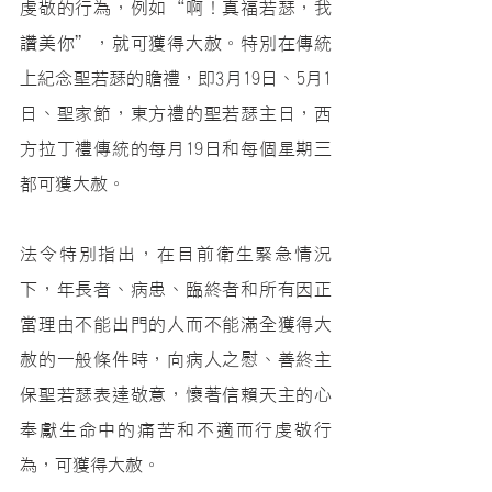
虔敬的行為，例如“啊！真福若瑟，我
讚美你”，就可獲得大赦。特別在傳統
上紀念聖若瑟的瞻禮，即3月19日、5月1
日、聖家節，東方禮的聖若瑟主日，西
方拉丁禮傳統的每月19日和每個星期三
都可獲大赦。
法令特別指出，在目前衛生緊急情況
下，年長者、病患、臨終者和所有因正
當理由不能出門的人而不能滿全獲得大
赦的一般條件時，向病人之慰、善終主
保聖若瑟表達敬意，懷著信賴天主的心
奉獻生命中的痛苦和不適而行虔敬行
為，可獲得大赦。