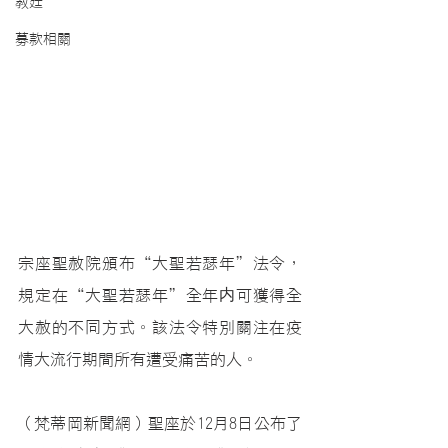
教廷
募款相關
宗座聖赦院頒布“大聖若瑟年”法令，
規定在“大聖若瑟年”全年内可獲得全
大赦的不同方式。該法令特別關注在疫
情大流行期間所有遭受痛苦的人。
（梵蒂岡新聞網）聖座於12月8日公布了