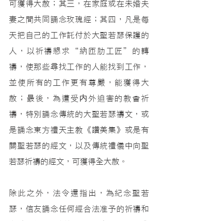
可獲得大赦；其三，在家庭或在未婚夫
妻之間共同誦念玫瑰經；其四，凡是每
天把自己的工作託付於大聖若瑟保護的
人，以祈禱懇求“納匝肋工匠”的轉
禱，使那些尋找工作的人能找到工作，
並使所有的工作更有尊嚴，能獲得大
赦；最後，為遭受内外迫害的教會祈
禱，特別誦念傳統的大聖若瑟禱文，或
是誦念東方禮天主教《讚美集》或是有
關聖若瑟的經文，以及傳統禮儀中向聖
若瑟祈禱的經文，可獲得全大赦。
除此之外，法令還指出，為紀念聖若
瑟，信友誦念任何經合法准予的祈禱和