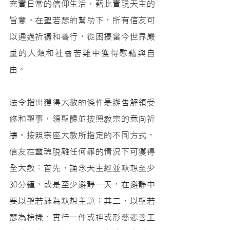
充實日常的信仰生活，藉此實現天主的
旨意。在聖若瑟的幫助下，所有信友可
以通過祈禱和善行，從困擾當今世界嚴
重的人類和社會苦難中獲得慰藉與自
由。
法令指出獲得大赦的條件是辦告解領受
修和聖事，領聖體並按照教宗的意向祈
禱。按照宗座大赦所指定的不同方式，
信友在靈魂脫離任何罪的情況下可獲得
全大赦：首先，誦念天主經並默想至少
30分鐘，或是至少避靜一天，在避靜中
要以聖若瑟為默想主題；其二，以聖若
瑟為榜樣，實行一件或神或形慈悲善工