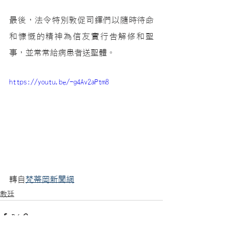
最後，法令特別敦促司鐸們以隨時待命
和慷慨的精神為信友實行告解修和聖
事，並常常給病患者送聖體。
https://youtu.be/-g4Av2aPtm8
轉自
梵蒂岡新聞網
教廷