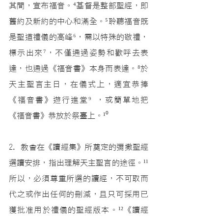
其間，宣布福音。
⁴
基督是整部聖經，即
舊約及新約的中心和滿全。
⁵
聆聽福音既
是聖道禮儀的高峰
⁶
，需以特殊的敬禮，
標示出來
⁷
，不僅通過姿勢和歡呼去表
達，也通過《福音書》本身而表達。
⁸
於
天主聖言主日，在儀式上，適宜恭捧
《福音書》遊行進堂
⁹ 
，或簡單地把
《福音書》恭放於祭臺上。
¹⁰
2. 教會在《讀經集》所奠定的彌撒聖經
選讀安排，指出理解天主聖言的途徑。
¹¹
所以，必須尊重所選的讀經，不可取而
代之或作出任何的刪減，且只可採用已
獲批准用於禮儀的聖經版本。
¹²
《讀經