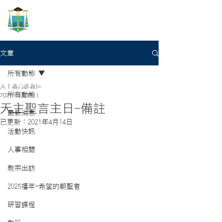
文章
所有動態
天主教高雄教區
所有動態
2021年1月14日
天主聖言主日-備註
最新消息
已更新：
2021年4月14日
活動快訊
人事相關
教宗出訪
2025禧年-希望的朝聖者
研習課程