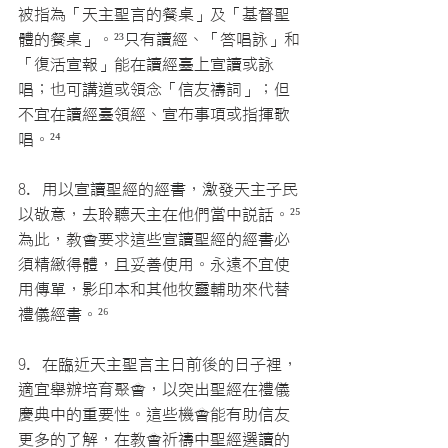
被指為「天主聖言的餐桌」及「基督聖
體的餐桌」。
²³
只有讀經、「答唱詠」和
「復活宣報」能在讀經臺上宣讀或詠
唱；也可講道或領念「信友禱詞」；但
不宜在讀經臺領經、宣布事項或指揮歌
唱。
²⁴
8. 用以宣讀聖經的經書，激發天主子民
以敬意，去聆聽天主在他們當中說話。
²⁵
為此，教會要求這些宣讀聖經的經書必
須精緻得體，且妥善使用。永遠不宜使
用傳單，影印本和其他牧靈輔助來代替
禮儀經書。
²⁶
9. 在臨近天主聖言主日前後的日子裡，
適宜舉辦培育聚會，以突出聖經在禮儀
慶典中的重要性。這些機會能有助信友
更多的了解，在教會祈禱中聖經選讀的