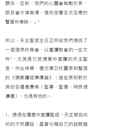
關係，否則，我們的心靈會無動於衷，
眼目會冷漠無情，猶如受着各式各樣的
瞽盲所侵蝕。」
²
所以，天主聖言主日正好給我們提供了
一個理想的機會，以重讀教會的一些文
件
³
，尤其是已就彌撒中宣讀的天主聖
言，作出神學、儀式學及牧靈原則整理
的《彌撒讀經集導論》；這些原則對於
其他各禮儀慶典（聖事、聖儀、時辰頌
禱禮），也是有效的。
1. 通過在禮儀中宣讀聖經，天主親自向
祂的子民講話，基督也藉自己的話親臨