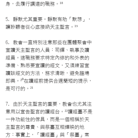
身，去履行講道的職務。
¹⁸
5. 靜默尤其重要。靜默有助「默想」，
讓聆聽者從心底接納天主聖言。
¹⁹
6. 教會一直特別注意那些在團體聚會中
宣讀天主聖言的人員：司鐸、執事及讀
經員。這職務要求特定內修的和外表的
準備、熟悉要宣讀的經文，又須練習宣
讀該經文的方法，務求清晰，避免臨場
即興。
²⁰
在讀經前提供合適簡短的提示，
是可行的。
²¹
7. 由於天主聖言的重要，教會也尤其注
意用以宣告聖言的讀經台。
²²
讀經臺不是
一件功能性的傢具，而是一個相稱於天
主聖言的尊貴、與祭臺互相輝映的地
方：事實上，「讀經臺」與「祭臺」常