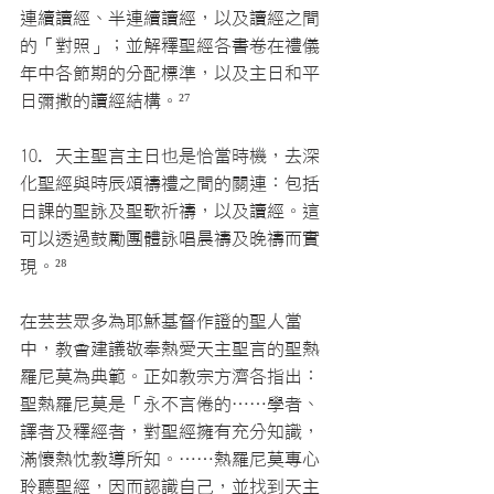
連續讀經、半連續讀經，以及讀經之間
的「對照」；並解釋聖經各書卷在禮儀
年中各節期的分配標準，以及主日和平
日彌撒的讀經結構。
²⁷
10. 天主聖言主日也是恰當時機，去深
化聖經與時辰頌禱禮之間的關連：包括
日課的聖詠及聖歌祈禱，以及讀經。這
可以透過鼓勵團體詠唱晨禱及晚禱而實
現。
²⁸
在芸芸眾多為耶穌基督作證的聖人當
中，教會建議敬奉熱愛天主聖言的聖熱
羅尼莫為典範。正如教宗方濟各指出：
聖熱羅尼莫是「永不言倦的……學者、
譯者及釋經者，對聖經擁有充分知識，
滿懷熱忱教導所知。……熱羅尼莫專心
聆聽聖經，因而認識自己，並找到天主