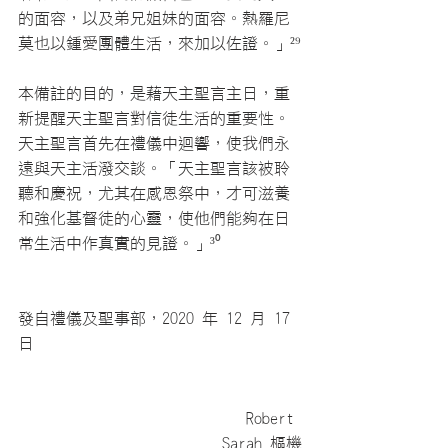
的面容，以及弟兄姐妹的面容。熱羅尼
莫也以鍾愛團體生活，來加以佐證。」
²⁹
本備註的目的，是藉天主聖言主日，重
新提醒天主聖言對信徒生活的重要性。
天主聖言首先在禮儀中迴響，使我們永
遠與天主活潑交談。「天主聖言該被聆
聽和慶祝，尤其在感恩祭中，才可滋養
和強化基督徒的心靈，使他們能夠在日
常生活中作真實的見證。」
³⁰
發自禮儀及聖事部，2020 年 12 月 17 
日
　　　　　　　　　　　　　　Robert 
Sarah 樞機