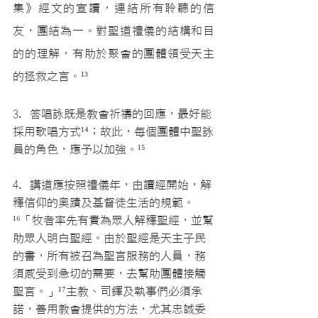
集》經文的宣讀，連結所有聆聽的信
友，團結為一。對聖道禮儀的結構和目
的的理解，有助於聚會的團體領受天主
的拯救之言。
¹³
3. 答唱詠既是教會祈禱的回應，最好能
採用歌唱方式
¹⁴
；故此，每個團體中聖詠
員的角色，應予以加強。
¹⁵
4. 講道應按照禮儀年，由讀經開始，解
釋信仰的奧蹟及基督徒生活的規範。
¹⁶
「牧者率先有責為眾人解釋聖經，並幫
助眾人明白聖經。由於聖經是天主子民
的書，所有被召為聖言服務的人員，務
須感受到急切的需要，去幫助團體接觸
聖言。」
¹⁷
主教、司鐸及執事們必須承
諾，善用教會提供的方法，尤其忠誠委