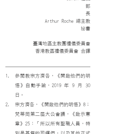
　　　　　　　　　　　　　　　　 部
長
Arthur Roche 總主教
祕書
臺灣地區主教團禮儀委員會
香港教區禮儀委員會 合譯
參閱教宗方濟各，《開啟他們的明
悟》自動手諭，2019 年 9 月 30 
日。
宗方濟各，《開啟他們的明悟》8；
梵蒂岡第二屆大公會議，《啟示憲
章》25：「所以所有聖職人員，特
別是基督的司鐸們，以及其他正式