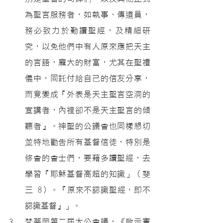
為聖言服務者，如執事、傳道員，
務必致力於勤讀聖經，及精細研
究，以免他們中有人原來應把天主
的言語，龐大的財富，尤其在聖禮
儀中，同託付給自己的信友分享，
而竟變成『外表是天主聖言空洞的
宣講者，內裡卻不是天主聖言的傾
聽者』。神聖的公議會也同樣懇切
並特地勸告所有基督信徒，特別是
修會的會士們，要藉多讀聖經，去
學習『耶穌基督高超的知識」（斐
三 8）。『原來不認識聖經，即不
認識基督』」。
梵蒂岡第二屆大公會議，《啟示憲