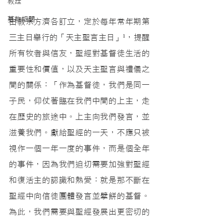
教廷
募款相關
由教宗方濟各訂立，定於每年常年期第
三主日舉行的「天主聖言主日」
¹
，提醒
所有牧者與信友，聖經對基督徒生活的
重要性和價值，以及天主聖言與禮儀之
間的關係：「作為基督徒，我們是同一
子民，仰仗著臨在我們中間的上主，走
在歷史的旅途中。上主向我們發言，並
滋養我們。獻給聖經的一天，不應只被
視作一個一年一度的事件，而是個全年
的事件，因為我們迫切需要加強對聖經
和復活主的認識和熱愛：就是那不斷在
聖經中向信徒團體發言並擘餅的基督。
為此，我們需要與聖經發展出更密切的