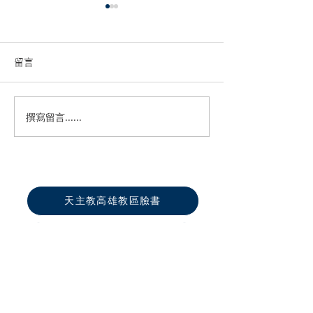
留言
撰寫留言......
高雄教區2026各堂區慕道
第六屆全國聖體
班開課資訊
活動推廣
天主教高雄教區臉書
真福山社福文教中心
聖化家庭福傳中心
保祿書局高雄店