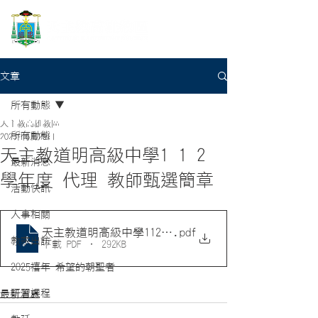
文章
所有動態
天主教高雄教區
所有動態
2023年6月29日
天主教道明高級中學1 1 2
最新消息
學年度 代理 教師甄選簡章
活動快訊
人事相關
天主教道明高級中學112學年度代理教師甄選簡章(網路
.pdf
教宗出訪
下載 PDF • 292KB
2025禧年-希望的朝聖者
研習課程
最新消息