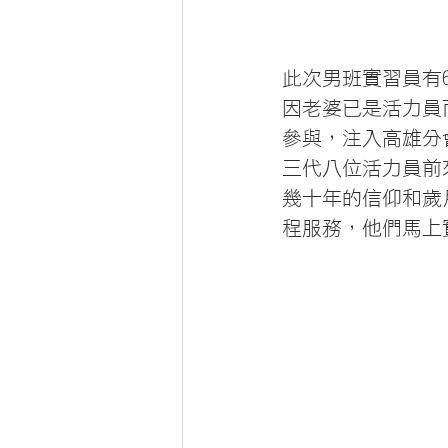
此次男班實習員有
因老婆已是活力員
參與，注入高雄分
三代八位活力員前
幾十年的信仰和歲
程服務，他們馬上