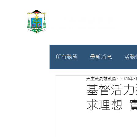
所有動態
最新消息
活動
天主教高雄教區
2023年
教廷
募款相關
基督活力
求理想 