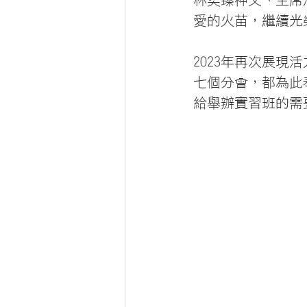
林奕臻神父、主席
愛的火苗，繼續光
2023年再次展
七個分會，都為此
給舉辦實習班的需