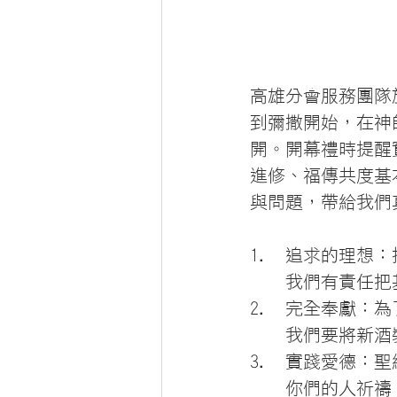
高雄分會服務團隊
到彌撒開始，在神
開。開幕禮時提醒
進修、福傳共度基
與問題，帶給我們
追求的理想：
我們有責任把
完全奉獻：為
我們要將新酒
實踐愛德：聖
你們的人祈禱