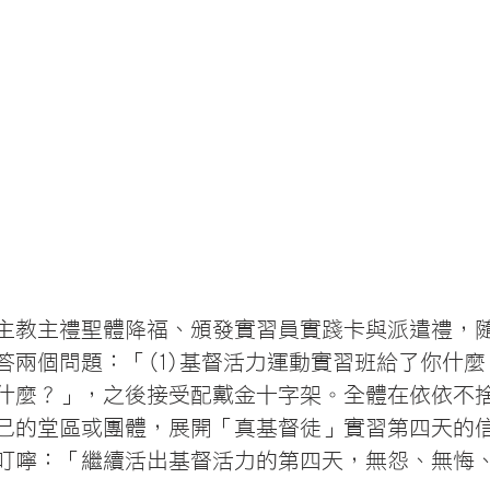
主教主禮聖體降福、頒發實習員實踐卡與派遣禮，
答兩個問題：「(1)基督活力運動實習班給了你什麼？
什麼？」，之後接受配戴金十字架。全體在依依不
己的堂區或團體，展開「真基督徒」實習第四天的
叮嚀：「繼續活出基督活力的第四天，無怨、無悔