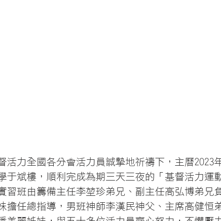
活力全國各分會活力員誠摯地祈禱下，主曆2023年2
學于斌樓，順利完成為期三天三夜的「基督活力運動男1
實習班由籌備主任李堃珍弟兄、副主任高弘博弟兄
妹擔任總指導，男班神師李漢民神父、主席高健恒