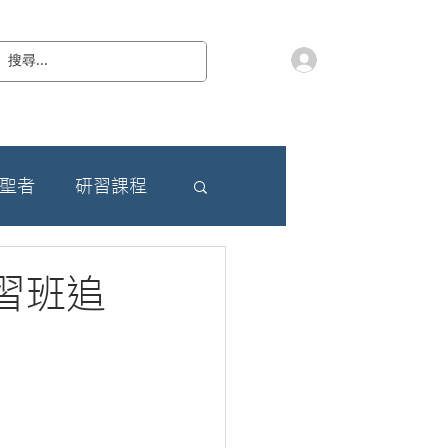
會員登入
教 廷
奉獻樂捐
檔案下載
聯絡我們
朝聖者
研習課程
實習班追