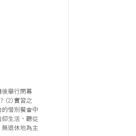
隨後舉行閉幕
(2)實習之
捨的惜別餐會中
信仰生活，聽從
、無退休地為主