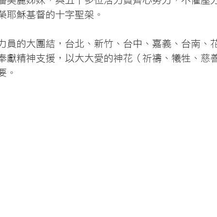
潘美麗姊妹，與五十多位活力員齊心努力，不懼壓
榮耶穌基督的十字聖架。
現活力員的大團結，台北、新竹、台中、嘉義、台南、
奉獻精神支援，以大大愛的神花（祈禱、犧牲、慈
要。