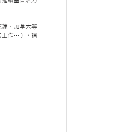
力延續基督活力
花蓮、加拿大等
善工作…），補