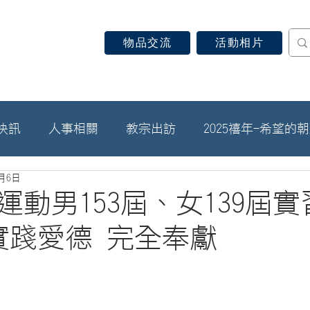
物品交流
活動相片
認識天主教
信仰見證
關於教區
最新消息
快訊
人事相關
教宗出訪
2025禧年-希望的
3月6日
運動男153屆、女139屆
實踐愛德 完全奉獻