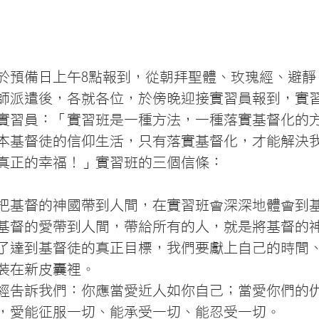
於預備日上午8點報到，從朝拜聖體、玫瑰經、避靜
師派遣後，各就各位，於傍晚迎接實習員報到，實
實習員：「實習班是一種方法，一種落實基督化的
本基督徒的信仰生活，只有落實基督化，才能解決
真正的幸福！」實習班的三個信條：
把基督的神國帶到人間，在實習班會深深地體會到
基督的愛帶到人間，帶給所有的人，就是將基督的
了達到基督徒的真正目標，我們要獻上自己的時間
裝在新皮囊裡。
經告訴我們：你應當愛近人如你自己；當愛你們的
，愛能征服一切、能承受一切、能忍受一切。