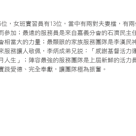
6位，女班實習員有13位，當中有兩對夫妻檔，有
而參加；最遠的服務員是來自嘉義分會的石濟民主
會相當大的力量；最顯眼的家族服務團隊是李漢民
來服務讓人敬佩，李炳成弟兄說：「感謝基督活力
月人生」；陣容最強的服務團隊是上屆新鮮的活力員
實踐愛德、完全奉獻，讓團隊極為振奮。