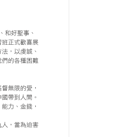
、和好聖事、
習班正式歡喜展
方法，以虔誠、
我們的各種困難
基督無限的愛，
神國帶到人間。
、能力、金錢，
仇人，當為迫害