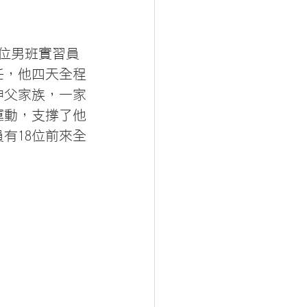
兩位男班實習員
任，他四天全程
神父家族，一家
運動，支撐了他
有18位前來全