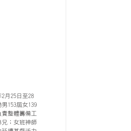
月25日至28
53屆女139
負責整體籌備工
弟兄；女班神師