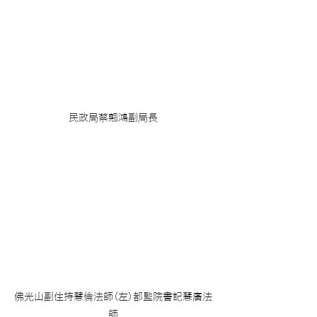
民政局蔡翹鴻副局長
佛光山副住持慧倫法師(左)都監院書記慧廣法
師