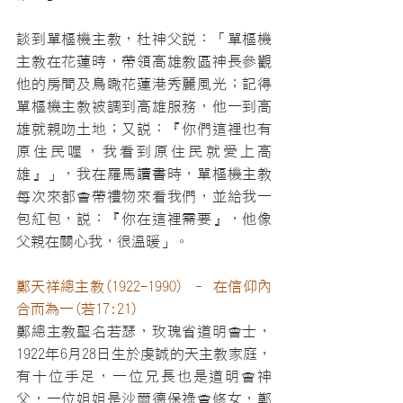
談到單樞機主教，杜神父說：「單樞機
主教在花蓮時，帶領高雄教區神長參觀
他的房間及鳥瞰花蓮港秀麗風光；記得
單樞機主教被調到高雄服務，他一到高
雄就親吻土地；又說：『你們這裡也有
原住民喔，我看到原住民就愛上高
雄』」，我在羅馬讀書時，單樞機主教
每次來都會帶禮物來看我們，並給我一
包紅包，說：『你在這裡需要』，他像
父親在關心我，很溫暖」。
鄭天祥總主教(1922-1990) – 在信仰內
合而為一(若17:21)
鄭總主教聖名若瑟，玫瑰省道明會士，
1922年6月28日生於虔誠的天主教家庭，
有十位手足，一位兄長也是道明會神
父，一位姐姐是沙爾德保祿會修女，鄭