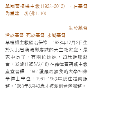
單國璽樞機主教(1923-2012) –在基督
內重建一切(弗1:10)
                          生於基督 
活於基督 死於基督 永屬基督
單樞機主教聖名保祿，1923年12月2日生
於河北省濮陽縣虔誠的天主教家庭，是
家中長子，有兩位妹妹，23歲進耶穌
會，32歲(1955/3/18)在菲律賓碧瑤主教
座堂晉鐸，1961獲羅馬額我略大學神修
學博士學位！1961-1963年派往越南服
務。1963年8月40歲才被派到台灣服務。
單樞機主教一生精采也勇於挑戰，還曾
遠赴英國BBC上「傳媒事業領導人」研
習。他不是學教育、大眾傳播卻在擔任
台北徐匯中學校長或「光啟社」擔任社
長時，都可完美完成任務。1979年11月