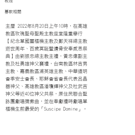
教廷
募款相關
主曆 2022年8月20日上午10時，在高雄
教區玫瑰聖母聖殿主教座堂隆重舉行
【紀念單國璽樞機主教及鄭天祥總主教
逝世周年、百歲冥誕暨遺骨安奉感恩祭
典】由劉振忠總主教主禮，黃忠偉副主
教及杜勇雄神父襄禮，台南教區林吉男
主教、嘉義教區浦英雄主教、中華道明
會季安士會長、耶穌會省會長代表呂晶
器神父、高雄教區潘瓊輝神父及杜武吉
神父等近40位神父共祭，原住民聯合聖
詠團獻唱彌撒曲，並在奉獻禮時獻唱單
樞機生前最愛的「Suscipe Domine」。