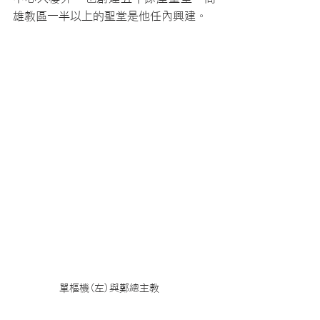
雄教區一半以上的聖堂是他任內興建。
單樞機(左)與鄭總主教  