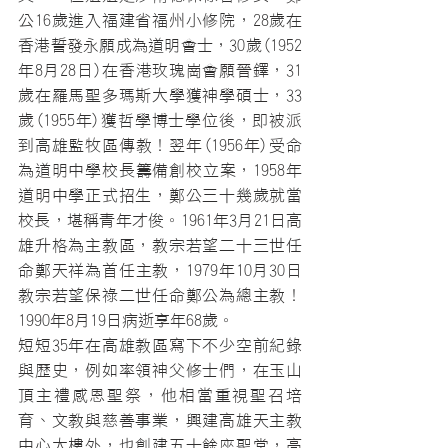
公16歲進入福建省福州小修院，28歲在
香港誓發永願成為道明會士，30歲(1952
年8月28日)在香港玫瑰崗會願晉鐸，31
歲在羅馬聖多瑪斯大學獲神學碩士，33
歲(1955年)獲哲學博士學位後，即被派
到高雄監牧區傳教！翌年(1956年)受命
為道明中學校長籌備創校立案，1958年
道明中學正式招生，鄭公三十幾歲就當
校長，堪稱青年才俊。1961年3月21日高
雄升格為主教區，教宗若望二十三世任
命鄭天祥為首任主教，1979年10月30日
教宗若望保祿二世任命鄭公為總主教！
1990年8月19日病逝享年68歲。
短短35年在高雄教區寫下不少空前紀錄
與歷史，例如率領神父修士們，在玉山
頂主禮感恩聖祭，他相當重視聖召培
育、文教與慈善事業，興建高雄天主教
中心大樓外，也創建五十餘座聖堂，高