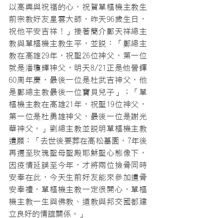
以高興與祝福的心，祝賀單樞機主教生
前宗教好友星雲大師，昨天96歲生日，
祝他平安吉祥！」接著簡介鄭天祥總主
教與單樞機主教生平，並說：「鄭總主
教在高雄29年，祝聖26位神父，第一位
就是潘瓊輝神父，明天8/21正是他晉鐸
60周年慶，最後一位是杜武吉神父，他
是鄭總主教最後一位寶貝兒子」；「單
樞機主教在高雄21年，祝聖19位神父，
第一位是杜勇雄神父，最後一位是謝光
華神父。」劉總主教並說明單樞機主教
遺願：「去世後要葬在高松墓園，7年後
再遷至玫瑰聖母聖殿耶穌聖心態像下，
因疫情延誤至今年，才將兩位撿骨同時
安奉在此，今天生前好友能來參加遺骨
安奉禮，單樞機主教一定很開心，單樞
機主教一生與佛教、道教與邦交國都建
立良好的情誼關係。」