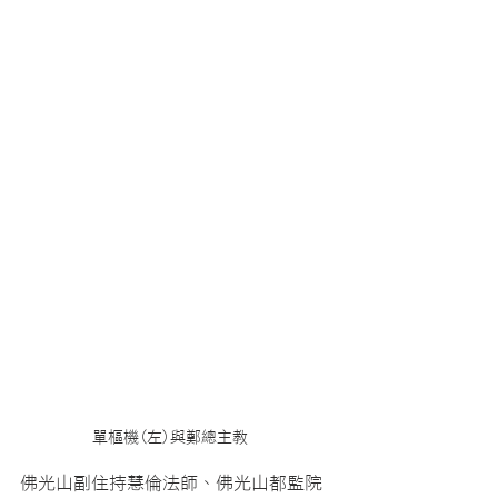
單樞機(左)與鄭總主教  
佛光山副住持慧倫法師、佛光山都監院