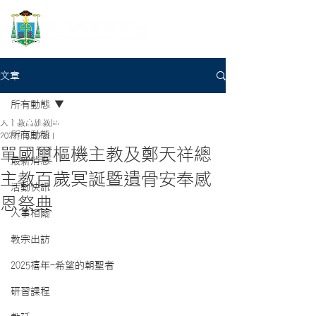
文章
所有動態
天主教高雄教區
所有動態
2022年8月23日
單國璽樞機主教及鄭天祥總
最新消息
主教百歲冥誕暨遺骨安奉感
活動快訊
恩祭典
人事相關
教宗出訪
2025禧年-希望的朝聖者
研習課程