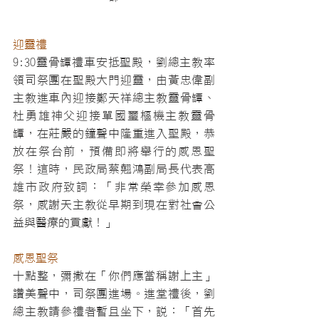
迎靈禮
9:30靈骨罈禮車安抵聖殿，劉總主教率
領司祭團在聖殿大門迎靈，由黃忠偉副
主教進車內迎接鄭天祥總主教靈骨罈、
杜勇雄神父迎接單國璽樞機主教靈骨
罈，在莊嚴的鐘聲中隆重進入聖殿，恭
放在祭台前，預備即將舉行的感恩聖
祭！這時，民政局蔡翹鴻副局長代表高
雄市政府致詞：「非常榮幸參加感恩
祭，感謝天主教從早期到現在對社會公
益與醫療的貢獻！」
感恩聖祭
十點整，彌撒在「你們應當稱謝上主」
讚美聲中，司祭團進場。進堂禮後，劉
總主教請參禮者暫且坐下，說：「首先