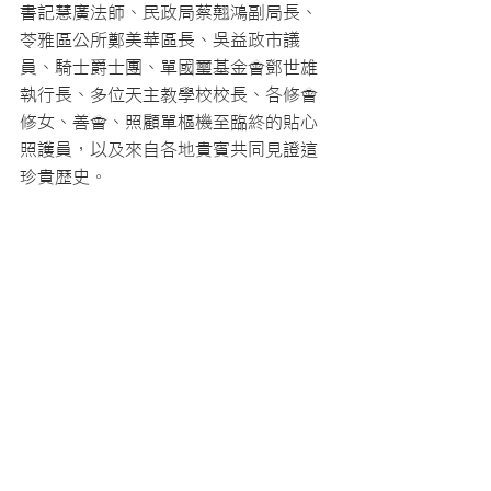
書記慧廣法師、民政局蔡翹鴻副局長、
苓雅區公所鄭美華區長、吳益政市議
員、騎士爵士團、單國璽基金會鄧世雄
執行長、多位天主教學校校長、各修會
修女、善會、照顧單樞機至臨終的貼心
照護員，以及來自各地貴賓共同見證這
珍貴歷史。