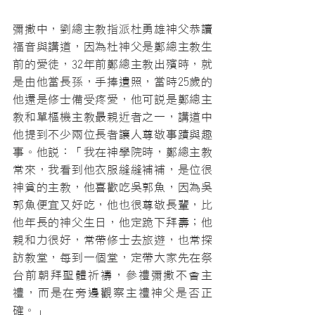
彌撒中，劉總主教指派杜勇雄神父恭讀
福音與講道，因為杜神父是鄭總主教生
前的愛徒，32年前鄭總主教出殯時，就
是由他當長孫，手捧遺照，當時25歲的
他還是修士備受疼愛，他可說是鄭總主
教和單樞機主教最親近者之一，講道中
他提到不少兩位長者讓人尊敬事蹟與趣
事。他說：「我在神學院時，鄭總主教
常來，我看到他衣服縫縫補補，是位很
神貧的主教，他喜歡吃吳郭魚，因為吳
郭魚便宜又好吃，他也很尊敬長輩，比
他年長的神父生日，他定跪下拜壽；他
親和力很好，常帶修士去旅遊，也常探
訪教堂，每到一個堂，定帶大家先在祭
台前朝拜聖體祈禱，參禮彌撒不會主
禮，而是在旁邊觀察主禮神父是否正
確。」