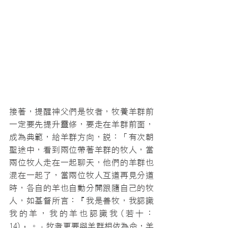
接著，提醒神父們是牧者，牧養羊群前
一定要先提升靈修，要走在羊群前面，
成為典範，給羊群方向，說：「有次朝
聖途中，看到兩位帶著羊群的牧人，當
兩位牧人走在一起聊天，他們的羊群也
混在一起了，當兩位牧人互道再見分道
時，各自的羊也自動分開跟隨自己的牧
人，如基督所言：『我是善牧，我認識
我的羊，我的羊也認識我(若十：
14)』。」牧者更要與羊群相依為命，羊