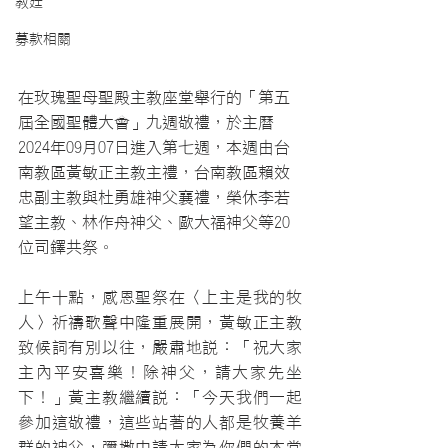
教廷
募款相關
在玫瑰聖母聖殿主教座堂舉行的「第五
屆全國聖體大會」九週敬禮，於主曆
2024年09月07日進入第七週，本週由台
南教區黃敏正主教主禮，台南教區賴效
忠副主教與杜勇雄神父襄禮，榮休李若
望主教、林作舟神父、歐大福神父等20
位司鐸共祭。
上午十點，感恩聖祭在〈上主是我的牧
人〉祈禱歌聲中隆重展開，黃敏正主教
致候詞有別以往，嚴肅地說：「祝大家
主內平安喜樂！除神父，請大家先坐
下！」黃主教繼續說：「今天我們一起
參加這敬禮，這些站著的人都是牧養羊
群的神父，彌撒中請大家為你們的本堂