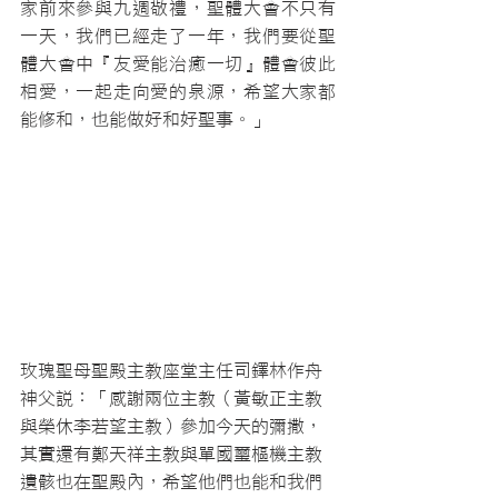
家前來參與九週敬禮，聖體大會不只有
一天，我們已經走了一年，我們要從聖
體大會中『友愛能治癒一切』體會彼此
相愛，一起走向愛的泉源，希望大家都
能修和，也能做好和好聖事。」
玫瑰聖母聖殿主教座堂主任司鐸林作舟
神父說：「感謝兩位主教（黃敏正主教
與榮休李若望主教）參加今天的彌撒，
其實還有鄭天祥主教與單國璽樞機主教
遺骸也在聖殿內，希望他們也能和我們