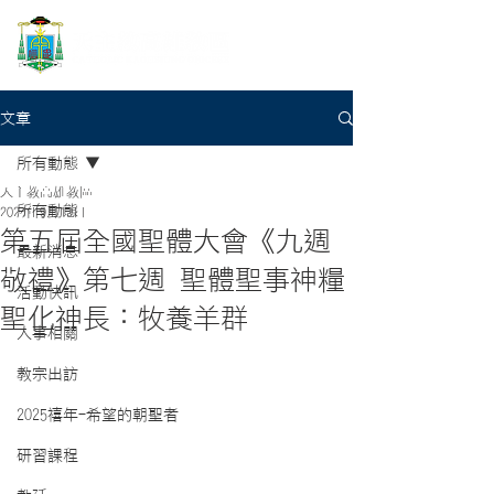
文章
所有動態
天主教高雄教區
所有動態
2024年9月13日
第五屆全國聖體大會《九週
最新消息
敬禮》第七週 聖體聖事神糧
活動快訊
聖化神長：牧養羊群
人事相關
教宗出訪
2025禧年-希望的朝聖者
研習課程