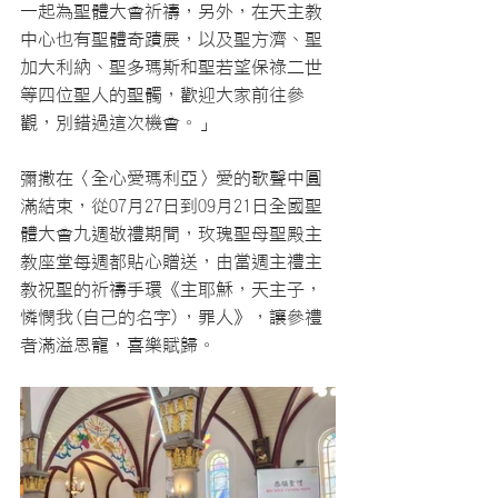
一起為聖體大會祈禱，另外，在天主教
中心也有聖體奇蹟展，以及聖方濟、聖
加大利納、聖多瑪斯和聖若望保祿二世
等四位聖人的聖髑，歡迎大家前往參
觀，別錯過這次機會。」
彌撒在〈全心愛瑪利亞〉愛的歌聲中圓
滿結束，從07月27日到09月21日全國聖
體大會九週敬禮期間，玫瑰聖母聖殿主
教座堂每週都貼心贈送，由當週主禮主
教祝聖的祈禱手環《主耶穌，天主子，
憐憫我(自己的名字)，罪人》，讓參禮
者滿溢恩寵，喜樂賦歸。