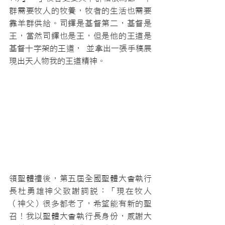
群需要牧人的牧養，牧者的生活也需要
靠羊群供給。司鐸是基督第二，基督是
王，當然司鐸也是王，但是他的王道是
基督十字架的王道， 並拿出一張手稿展
現出天人物我的王道精神。
領聖體禮後，第五屆全國聖體大會執行
長杜勇雄神父致謝詞說：「現在牧人
（神父）很多都老了，希望能有新的聖
召！我以聖體大會執行長身份，感謝大