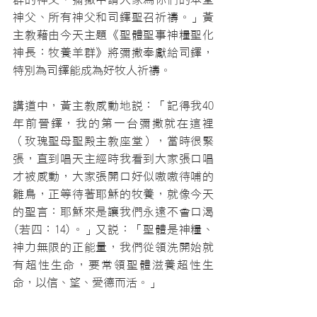
神父、所有神父和司鐸聖召祈禱。」黃
主教藉由今天主題《聖體聖事神糧聖化
神長：牧養羊群》將彌撒奉獻給司鐸，
特別為司鐸能成為好牧人祈禱。
講道中，黃主教感動地說：「記得我40
年前晉鐸，我的第一台彌撒就在這裡
（玫瑰聖母聖殿主教座堂），當時很緊
張，直到唱天主經時我看到大家張口唱
才被感動，大家張開口好似嗷嗷待哺的
雛鳥，正等待著耶穌的牧養，就像今天
的聖言：耶穌來是讓我們永遠不會口渴
(若四：14)。」又說：「聖體是神糧、
神力無限的正能量，我們從領洗開始就
有超性生命，要常領聖體滋養超性生
命，以信、望、愛德而活。」