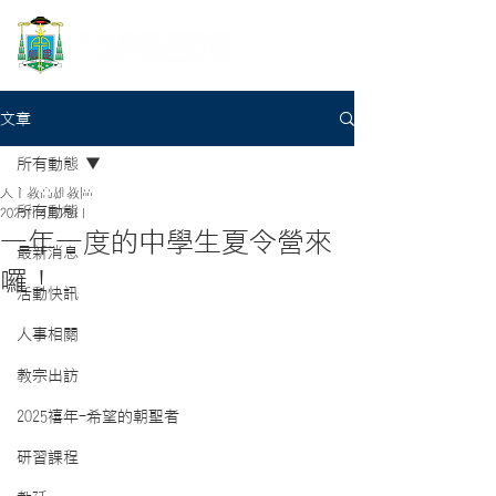
文章
所有動態
天主教高雄教區
所有動態
2025年4月29日
一年一度的中學生夏令營來
最新消息
囉！
活動快訊
人事相關
教宗出訪
2025禧年-希望的朝聖者
研習課程