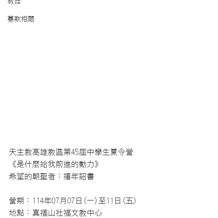
教廷
募款相關
天主教高雄教區第45屆中學生夏令營
《是什麼給我前進的動力》
希望的朝聖者：禧年詔書
營期：114年07月07日(一)至11日(五)
地點：真福山社福文教中心