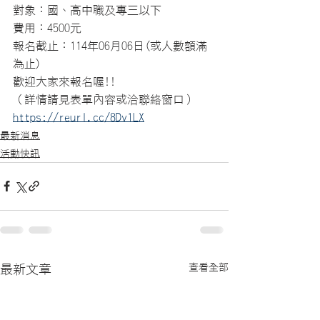
對象：國、高中職及專三以下
費用：4500元
報名截止：114年06月06日(或人數額滿
為止)
歡迎大家來報名喔!!
（詳情請見表單內容或洽聯絡窗口）
https://reurl.cc/8Dv1LX
最新消息
活動快訊
查看全部
最新文章