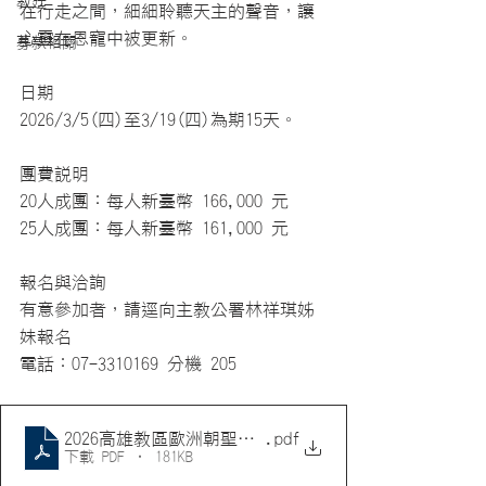
教廷
在行走之間，細細聆聽天主的聲音，讓
心靈在恩寵中被更新。
募款相關
日期
2026/3/5(四)至3/19(四)為期15天。
團費說明
20人成團：每人新臺幣 166,000 元
25人成團：每人新臺幣 161,000 元
報名與洽詢
有意參加者，請逕向主教公署林祥琪姊
妹報名
電話：07-3310169 分機 205
2026高雄教區歐洲朝聖之旅行程表
.pdf
下載 PDF • 181KB