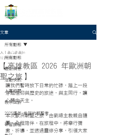
文章
所有動態
天主教高雄教區
所有動態
1月20日
【高雄教區 2026 年歐洲朝
最新消息
聖之旅】
活動快訊
讓我們暫時放下日常的忙碌，踏上一段
人事相關
穿越信仰與歷史的旅途，與主同行，讓
心歸向天主。
教宗出訪
2025禧年-希望的朝聖者
本次歐洲朝聖之旅，由劉總主教親自隨
團，全程陪伴。在旅程中，將舉行彌
研習課程
撒、祈禱，並透過靈修分享，引領大家