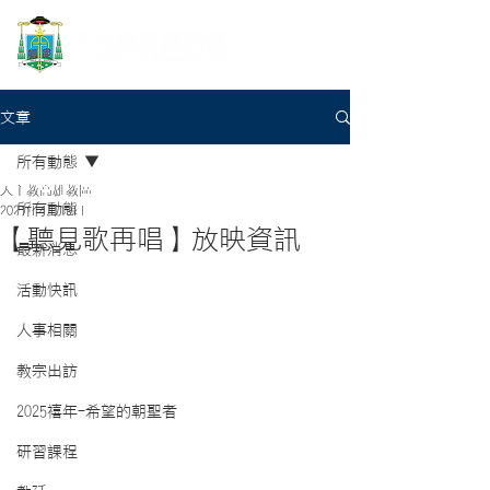
文章
所有動態
天主教高雄教區
所有動態
2021年4月19日
【聽見歌再唱】放映資訊
最新消息
活動快訊
人事相關
教宗出訪
2025禧年-希望的朝聖者
研習課程