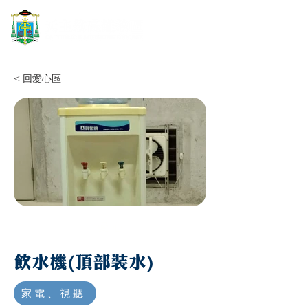
< 回愛心區
愛心
飲水機(頂部裝水)
家電、視聽