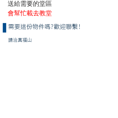
送給需要的堂區
會幫忙載去教堂
需要這份物件嗎?歡迎聯繫!
請洽真福山
天主教高雄教區臉書
真福山社福文教中心
聖化家庭福傳中心
保祿書局高雄店