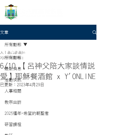
文章
所有動態
天主教高雄教區
所有動態
2023年4月28日
6/10 【呂神父陪大家談情說
最新消息
愛】耶穌餐酒館 x Y'ONLINE
活動快訊
已更新：
2023年4月29日
人事相關
教宗出訪
2025禧年-希望的朝聖者
研習課程