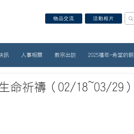
物品交流
活動相片
認識天主教
信仰見證
關於教區
最新消息
快訊
人事相關
教宗出訪
2025禧年-希望的
生命祈禱（02/18~03/29