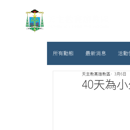
所有動態
最新消息
活動
天主教高雄教區
3月6日
教廷
募款相關
40天為小