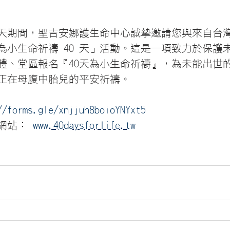
0天期間，聖吉安娜護生命中心誠摯邀請您與來自台
為小生命祈禱 40 天」活動。這是一項致力於保護
體、堂區報名『40天為小生命祈禱』，為未能出世
正在母腹中胎兒的平安祈禱。
//forms.gle/xnjjuh8boioYNYxt5
網站： 
www.40daysforlife.tw