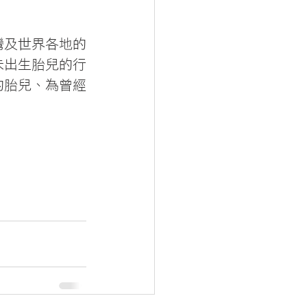
灣及世界各地的
未出生胎兒的行
的胎兒、為曾經