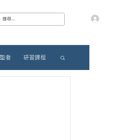
會員登入
教 廷
奉獻樂捐
檔案下載
聯絡我們
朝聖者
研習課程
）