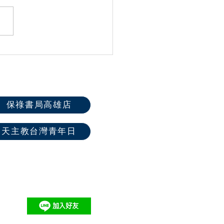
同行勇於作證｜在友誼中
46屆高雄教區中
夏令營圓滿落幕
保祿書局高雄店
天主教台灣青年日