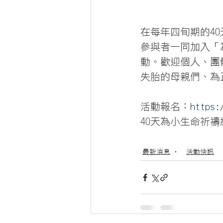
在每年四旬期的4
參與者一同加入「
動。歡迎個人、團
失胎的母親們、為
活動報名：
https:
40天為小生命祈禱
最新消息
活動快訊