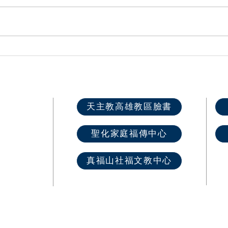
旗津海星聖母堂 主保堂慶
與主
遇見耶穌 第
學生
快速選單
天主教高雄教區臉書
首 頁
聖化家庭福傳中心
最新消息
教區介紹
真福山社福文教中心
教堂資訊
​奉獻樂捐