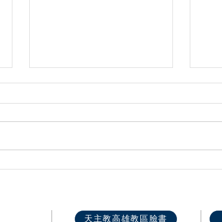
與主同行勇於作證｜在友誼中
20
遇見耶穌 第46屆高雄教區中
力青
學生夏令營圓滿落幕
快速選單
天主教高雄教區臉書