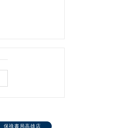
26原住民族祈禱奉獻日「原
年．福音未來」
保祿書局高雄店