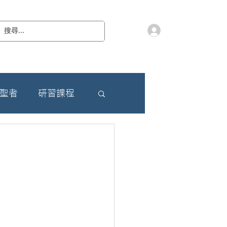
會員登入
教 廷
奉獻樂捐
檔案下載
聯絡我們
朝聖者
研習課程