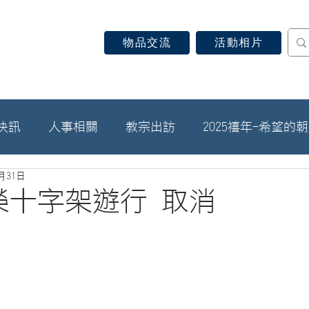
物品交流
活動相片
認識天主教
信仰見證
關於教區
最新消息
快訊
人事相關
教宗出訪
2025禧年-希望的
3月31日
光榮十字架遊行 取消