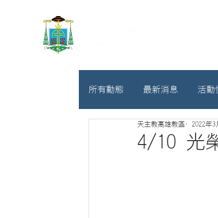
所有動態
最新消息
活動
天主教高雄教區
2022年
教廷
募款相關
4/10 