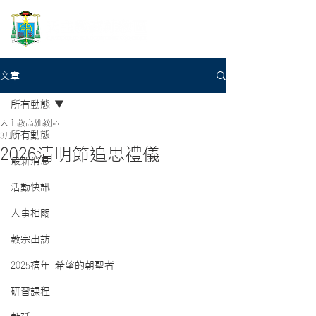
文章
所有動態
天主教高雄教區
所有動態
3月6日
2026清明節追思禮儀
最新消息
活動快訊
人事相關
教宗出訪
2025禧年-希望的朝聖者
研習課程