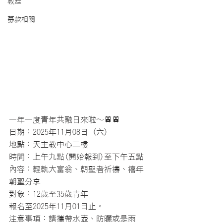
教廷
募款相關
一年一度青年共融日來啦～🚈🚈
日期：2025年11月08日 (六)
地點：天主教中心二樓
時間：上午九點(開始報到)至下午五點
內容：輕軌大富翁、朝聖者祈禱、禧年
朝聖分享
對象：12歲至35歲青年
報名至2025年11月01日止。
注意事項：請攜帶水壺、防曬或是雨