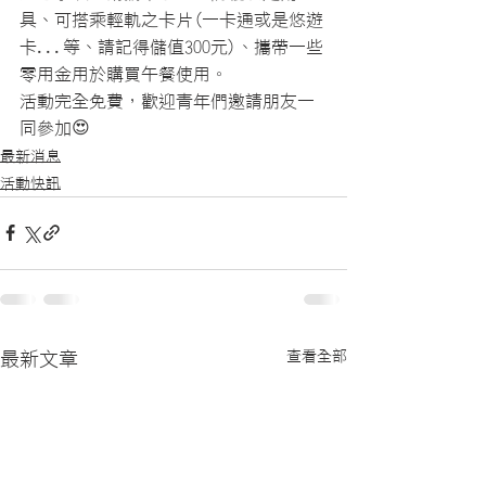
具、可搭乘輕軌之卡片(一卡通或是悠遊
卡...等、請記得儲值300元)、攜帶一些
零用金用於購買午餐使用。
活動完全免費，歡迎青年們邀請朋友一
同參加😍
最新消息
活動快訊
查看全部
最新文章