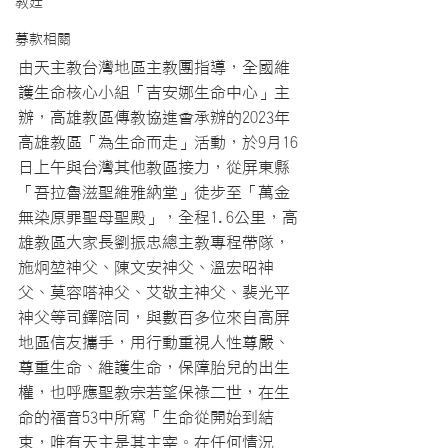
教廷
募款相關
由天主教台灣地區主教團指導，全國維
護生命核心小組「吉安娜生命中心」主
辦，高雄教區傳教協進會承辦的2023年
高雄教區「為生命而走」活動，於9月16
日上午與台灣其他教區接力，從屏東縣
「吾拉魯滋聖維雅納堂」徒步至「萬金
無染原罪聖母聖殿」，全程1.6公里，高
雄教區大家長劉振忠總主教專程帶隊，
施炯堃神父、陳文安神父、溫宏昭神
父、莫容嗒神父、艾敬主神父、裴光平
神父等司鐸陪同，與數百多位來自高屏
地區信友攜手，用行動重視人性尊嚴、
尊重生命、維護生命，保障胎兒的出生
權，也呼應聖教宗若望保祿二世，在生
命的福音53中所寫「生命從開始到結
束，唯有天主是其主宰。在任何情況