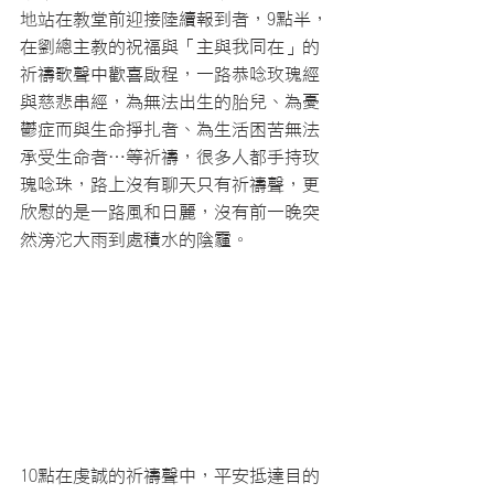
地站在教堂前迎接陸續報到者，9點半，
在劉總主教的祝福與「主與我同在」的
祈禱歌聲中歡喜啟程，一路恭唸玫瑰經
與慈悲串經，為無法出生的胎兒、為憂
鬱症而與生命掙扎者、為生活困苦無法
承受生命者…等祈禱，很多人都手持玫
瑰唸珠，路上沒有聊天只有祈禱聲，更
欣慰的是一路風和日麗，沒有前一晚突
然滂沱大雨到處積水的陰霾。
10點在虔誠的祈禱聲中，平安抵達目的