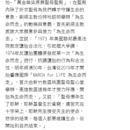
地-「萬金無染原罪聖母聖殿」，在聖殿
內除了祈求聖母為我們轉求守護生命的
意象，劉總主教也特地說明舉辦「為生
命而走」的動機與意義，首先劉總主教
感謝大家願意參與接力「為生命而
走」，並說：「1973 年美國聯邦最高法
院裁定墮胎合法化，引起極大爭議，
1974年反墮胎團體便發起第一次「為生
命而走」遊行，抗議墮胎的行為和合法
性，明年將滿50年，台灣從2019年才開
始響應國際「MARCH for LIFE 為生命而
走」，首次由新竹教區桃園聖母聖心堂
舉辦，高雄教區這幾年才接力呼應，開
始為生命而走。」又說：「聖母懷孕生
了耶穌，耶穌基督生於貧窮，痛苦死在
十字架上，耶穌完全接受天主的使命，
悲慘的結束，每個人都要維護生命，從
開始到自然結束。」