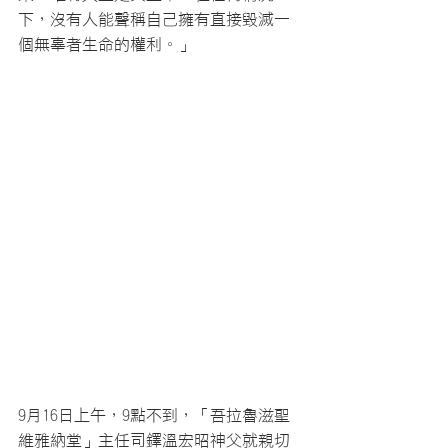
下，沒有人能聲稱自己擁有直接毀滅一
個無辜者生命的權利。」
9月16日上午，9點不到，「吾拉魯滋聖
維雅納堂」主任司鐸溫宏昭神父就親切