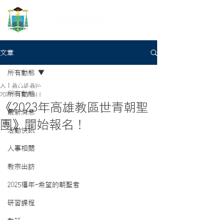
文章
所有動態
天主教高雄教區
所有動態
2022年11月16日
《2023年高雄教區世青朝聖
最新消息
團》開始報名！
活動快訊
人事相關
教宗出訪
2025禧年-希望的朝聖者
研習課程