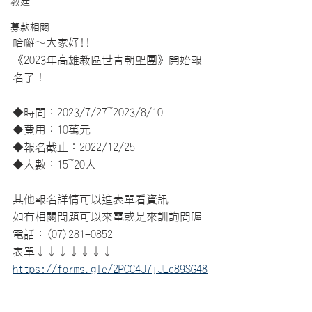
教廷
募款相關
哈囉～大家好!!
《2023年高雄教區世青朝聖團》開始報
名了！
◆時間：2023/7/27~2023/8/10
◆費用：10萬元
◆報名截止：2022/12/25
◆人數：15~20人
其他報名詳情可以進表單看資訊
如有相關問題可以來電或是來訓詢問喔
電話：(07)281-0852
表單↓↓↓↓↓↓↓
https://forms.gle/2PCC4J7jJLc89SG48