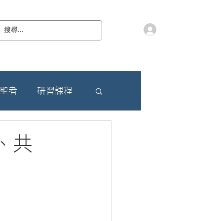
會員登入
教 廷
奉獻樂捐
檔案下載
聯絡我們
朝聖者
研習課程
、共