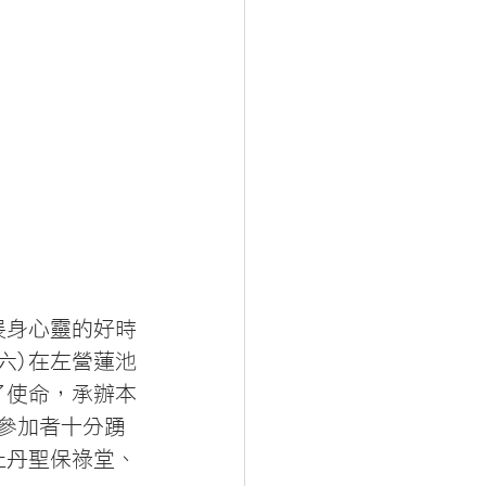
展身心靈的好時
六)在左營蓮池
了使命，承辦本
，參加者十分踴
牡丹聖保祿堂、