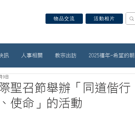
物品交流
活動相片
認識天主教
信仰見證
關於教區
最新消息
快訊
人事相關
教宗出訪
2025禧年-希望的
5月9日
年國際聖召節舉辦「同道偕行
、使命」的活動