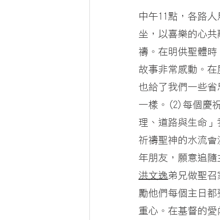
中午11點，各路
坐，以喜樂的心共
禱。在明供聖體時
故事非常感動。在屋
也給了我們一些省
一樣。(2)每個
理、道路與生命」
祈禱聖神的水流會
年朋友，願意追隨
洪文逸
弟兄做聖召
勵他們每個主日都
重心。在基督的愛