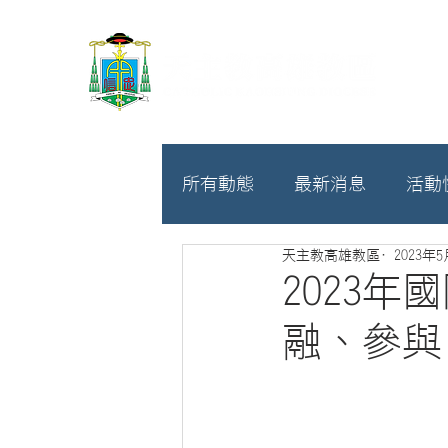
所有動態
最新消息
活動
天主教高雄教區
2023年
教廷
募款相關
2023
融、參與