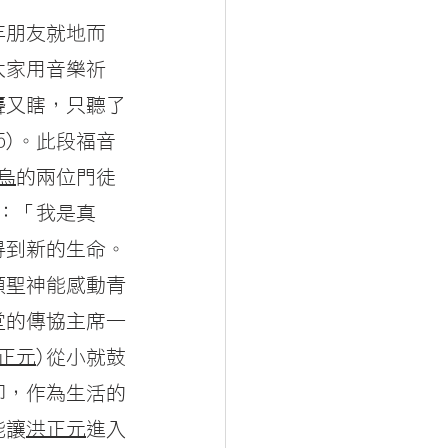
年朋友就地而
大家用音樂祈
聾又瞎，只聽了
5)。此段福音
烏
的兩位門徒
說：「我是真
得到新的生命。
願聖神能感動青
堂的傳協主席—
正元
)從小就鼓
仰，作為生活的
能讓
洪正元
進入