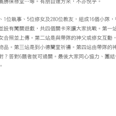
義勝保祿堂…等。有朋自遠方來，不亦悅乎。
、1位執事、5位修女及280位教友，組成16個小隊
並設有闖關遊戲，共四個關卡來讓大家挑戰。第一
女合照並上傳。第二站是與帶隊的神父或修女互動
物品。第三站是到小德蘭堂祈禱。第四站由帶隊的
答對？答對6題者就可過關。最後大家同心協力、團
。