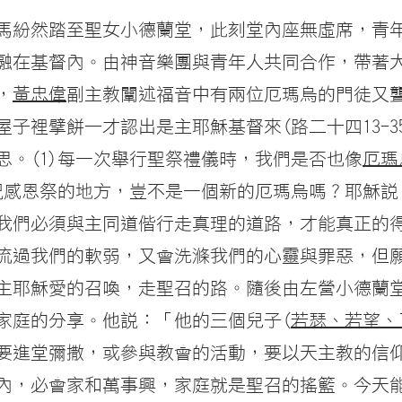
人馬紛然踏至聖女小德蘭堂，此刻堂內座無虛席，青
融在基督內。由神音樂團與青年人共同合作，帶著
，
黃忠偉
副主教闡述福音中有兩位厄瑪烏的門徒又
子裡擘餅—才認出是主耶穌基督來(路二十四13-3
思。(1)每一次舉行聖祭禮儀時，我們是否也像
厄瑪
慶祝感恩祭的地方，豈不是一個新的厄瑪烏嗎？耶穌
我們必須與主同道偕行走真理的道路，才能真正的
流過我們的軟弱，又會洗滌我們的心靈與罪惡，但
主耶穌愛的召喚，走聖召的路。隨後由左營小德蘭
家庭的分享。他說：「他的三個兒子(
若瑟、若望、
要進堂彌撒，或參與教會的活動，要以天主教的信
內，必會家和萬事興，家庭就是聖召的搖籃。今天