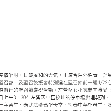
疫情解封，日麗風和的天氣，正適合戶外踏青，舒
聖召會，及聖召後援會特別選在聖召節前一週4/22(
道偕行的聖召節慶祝活動。左營聖女小德蘭堂接受
日上午8：30在左營國中舊校址的停車場辦理報到
十字架堂、泰武法蒂瑪聖母堂、恆春中華聖母堂、