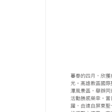
暮春的四月，欣獲
光。高雄教區國際
潭風景區，舉辦同
活動勝感榮幸。當
躍，由遠自屏東聖