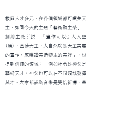
教區人才多元，在各個領域都可讚美天
主，如同今天的主題「藝術顯主榮」，
劉總主教所說：「畫作可以引人入聖
(勝)，直達天主，大自然就是天主美麗
的畫作，感嘆讚美造物主的美好」，也
提到信仰的領域：「例如杜勇雄神父是
藝術天才，神父也可以在不同領域發揮
其才。大家都認為音樂是雙倍祈禱，畫
作更是多倍祈禱！」。
會場，教區還準備了精緻茶點，讓參加
者有名畫欣賞，還有美食饗宴，同樣是
多倍享受，讓大家渡過一個難忘又多倍