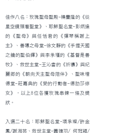
佳作八名：玫瑰聖母聖殿-楊豐隆的《從
星空鏡頭看聖堂》、耶穌聖名堂-彭炳逢
的《聖母》與任恬君的《彈琴稱謝上
主》、善導之母堂-徐文靜的《手握天國
之鑰的聖伯鐸》與李承瑾的《基督是善
牧》、救世主堂-王沁畬的《祈禱》與紀
麗卿的《朝向天主聖母陪伴》、聖味增
德堂-莊嘉典的《愛的行動者-德肋莎修
女》，以上8位各獲玫瑰串鍊一條及獎
狀。
入選二十名：耶穌聖名堂-項承璨/許金
鳳/謝湘芸、救世主堂-蕭婕羽/ 何冠穎/ 