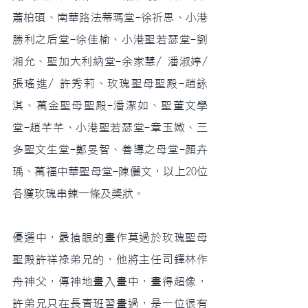
蕭柏碩、南華路法蒂瑪堂-徐祈恩、小港
勝利之后堂-徐佳榆、小港聖若瑟堂-劉
湘允、聖加大利納堂-余家慧/ 潘淑婷/ 
張瑤進/ 許秀莉、玫瑰聖母聖殿-趙詠
淇、萬金聖母聖殿-潘潔如、聖董文學
堂-趙芊芊、小港聖
若瑟堂-章
玉媺、三
多聖文生堂-鄭旻智、善導之母堂-顏卉
瑀、萬福中華聖母堂-陳儷文，以上20位
各獲玫瑰串鍊一條及獎狀。
優選中，最搶眼的畫作莫過於玫瑰聖母
聖殿許祥祿弟兄的，他將主任司鐸林作
舟神父，傳神地畫入畫中，畫得超像，
許弟兄只在長青班習畫過，是一位很有