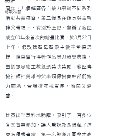
教廷
周年，九個鐸區各自接力舉辦不同系列
募款相關
活動共襄盛舉，第二鐸區在鐸長吳孟哲
神父帶領下，有別於歷史，舉辦了教區
成立60年來首次的繪畫比賽，於8月22日
上午，假玫瑰聖母聖殿主教座堂德恩
樓，隆重舉行得獎作品展與頒獎典禮，
由劉振忠總主教親頒獎狀獎勵，教區傳
協神師杜勇雄神父率領傳協會幹部們協
力輔助，會場擠滿祝賀團，熱鬧又溫
馨。
比賽出乎意料地踴躍，吸引了一百多位
各堂菁英參加，讓人驚訝教區隱藏了這
麼多優秀畫家。第一名鄭逸凡同學才高