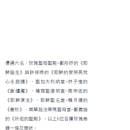
優選六名：玫瑰聖母聖殿-鄭彤妤的《耶
穌誕生》與許祥祿的《耶穌的愛照亮我
心永跟隨》、聖加大利納堂-林子愃的
《斷纏魔》、橋頭聖道明堂-周宗佑的
《耶穌復活》、耶穌聖名堂-賴月猜的
《善牧》、南華路法蒂瑪聖母堂-鄭義協
的《祈佑的聖殿》，以上6位各獲玫瑰串
鍊一條及獎狀。