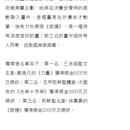
術館展覽企劃，她將在波蘭世青時的感
動融入畫中，這幅畫是在祈禱後才動
筆，強有力地展現《跟隨》，是一幅很
有深度信仰的畫！前三名的畫作經所有
人同意，由教區榮幸典藏。
獲獎者名單如下：第一名：三多路聖文
生堂-鄭逸凡的《力量》獲得獎金6000元
及獎狀；第二名：五甲耶穌聖體堂-尤國
俊的《光榮十字架》獲得獎金3000元及
獎狀 ；第三名：耶穌聖名堂-徐嘉晨的
《跟隨》獲得獎金2000元及獎狀。