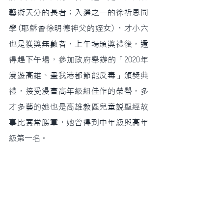
藝術天分的長者；入選之一的徐祈恩同
學(耶穌會徐明德神父的姪女)，才小六
也是獲獎無數者，上午場頒獎禮後，還
得趕下午場，參加政府舉辦的「2020年
漫遊高雄、畫我港都節能反毒」頒獎典
禮，接受漫畫高年級組佳作的榮譽，多
才多藝的她也是高雄教區兒童說聖經故
事比賽常勝軍，她曾得到中年級與高年
級第一名。