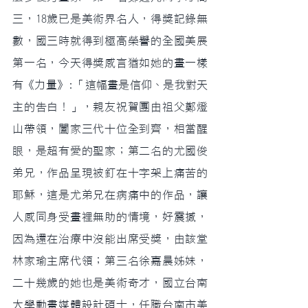
三，18歲已是美術界名人，得獎記錄無
數，國三時就得到極高榮譽的全國美展
第一名，今天得獎感言猶如她的畫一樣
有《力量》:「這幅畫是信仰、是我對天
主的告白！」，親友祝賀團由祖父鄭燈
山帶領，闔家三代十位全到齊，相當醒
眼，是超有愛的聖家；第二名的尤國俊
弟兄，作品呈現被釘在十字架上痛苦的
耶穌，這是尤弟兄在病痛中的作品，讓
人感同身受畫裡無助的情境，好震撼，
因為還在治療中沒能出席受獎，由該堂
林家瑜主席代領；第三名徐嘉晨姊妹，
二十幾歲的她也是美術奇才，國立台南
大學動畫媒體設計碩士，任職台南市美