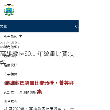
文章
所有動態
天主教高雄教區
所有動態
2020年8月24日
高雄教區60周年繪畫比賽頒
最新消息
獎
活動快訊
人事相關
高雄教區繪畫比賽頒獎，菁英群
教宗出訪
集
2025禧年-希望的朝聖者
研習課程
主曆2020年，高雄教區為慶祝成立六十