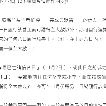
下，批准以下適應疫情而作的安排：
教）墳場並為亡者祈禱──甚或只默禱──的信友，
其中一日履行該善工而可獲得全大赦以外，亦可自行選擇
來的任何八日履行該善工。（註：在上述八日內，
獲一個全大赦。）
「追思已亡諸信者日」（11月2日），或此日之前或
月1日），虔誠地前往任何聖堂或小堂，並在該處
獲得全大赦以外，亦可在11月份選另一日期履行該
基於嚴重原因──例如，基於有關當局於目前疫情