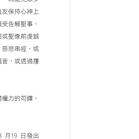
信友保持心神上
領受告解聖事、
相或聖像前虔誠
、慈悲串經，或
福音，或透過履
關權力的司鐸，
月19 日發出