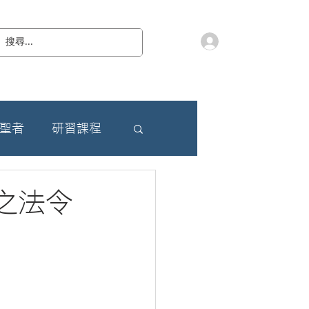
會員登入
教 廷
奉獻樂捐
檔案下載
聯絡我們
朝聖者
研習課程
之法令