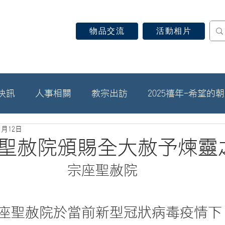
物品交流
活動相片
認識天主教
信仰見證
關於教區
最新消息
快訊
人事相關
教宗出訪
2025禧年-希望的
1月12日
宗座聖赦院頒賜全大赦予煉靈
宗座聖赦院
座聖赦院於當前新型冠狀病毒疫情下