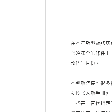
在本年新型冠狀病
必須滿全的條件上
整個11月份。
本聖赦院接到很多
友按《大赦手冊》
一些善工替代指定