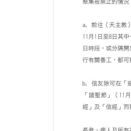
聚集被禁止的情況
a. 前往（天主
11月1日至8日
日時段，或分隔開
行有關善工，都可
b. 信友除可在
「諸聖節」（11
經」及「信經」而
長者、病人及所有