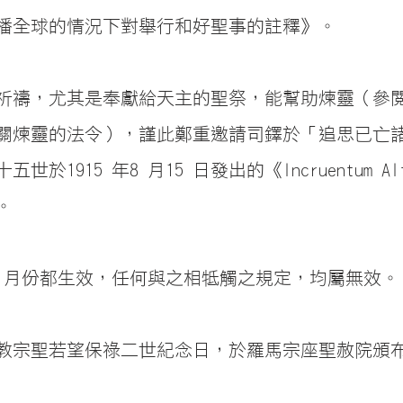
播全球的情況下對舉行和好聖事的註釋》。
祈禱，尤其是奉獻給天主的聖祭，能幫助煉靈（參
關煉靈的法令），謹此鄭重邀請司鐸於「追思已亡
於1915 年8 月15 日發出的《Incruentum Al
。
1 月份都生效，任何與之相牴觸之規定，均屬無效。
2日，教宗聖若望保祿二世紀念日，於羅馬宗座聖赦院頒