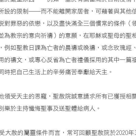
所設的限制──而不能離開家居者，可藉著與其他
脫對罪惡的依戀，以及盡快滿全三個慣常的條件（
並為教宗的意向祈禱）的意願，在耶穌或聖母的聖
，例如聖教日課為亡者的晨禱或晚禱，或念玫瑰經
用的禱文，或專心反省為亡者禮儀採用的其中一篇
同時把自己生活上的辛勞痛苦奉獻給天主。
地領受天主的恩寵，聖赦院誠意請求所有已獲授相
別樂於主持懺悔聖事及送聖體給病人。
大赦的屬靈條件而言，常可回顧聖赦院於2020年3 