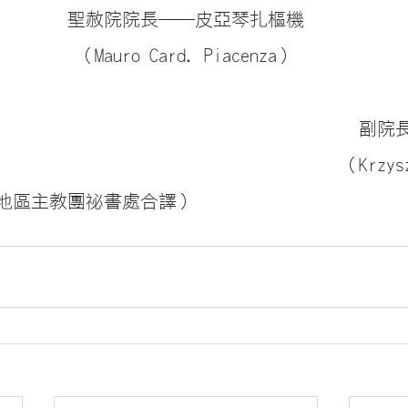
聖赦院院長──皮亞琴扎樞機
（Mauro Card. Piacenza）
副院
（Krzys
地區主教團祕書處合譯）