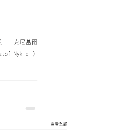
長──克尼基爾
ztof Nykiel）
查看全部