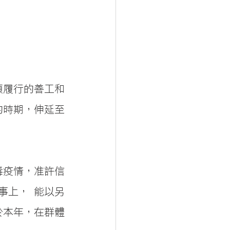
須履行的善工和
的時期，伸延至
毒疫情，准許信
事上， 能以另
於本年，在群體