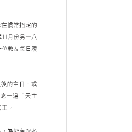
除在慣常指定的
11月份另一八
一位教友每日履
之後的主日，或
誦念一遍「天主
善工。
下，為避免眾多