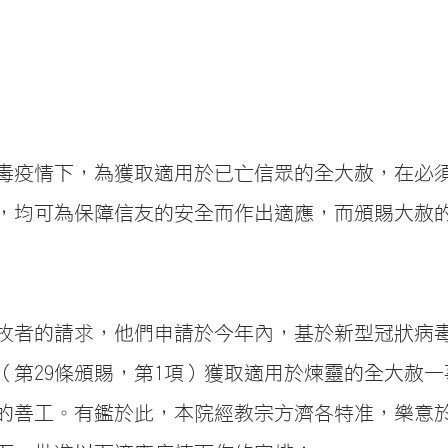
毒疫情下，為獲取適用於已亡信眾的全大赦，在必
，均可為保障信友的安全而作出適應，而頒賜大赦
牧者的請求，他們申請於今年內，基於新型冠狀病
（第29條頒賜，第1項）獲取適用於煉靈的全大赦一
的善工。有鑑於此，本院經教宗方濟各特准，樂意