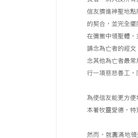
信友擠進神聖地點
的契合，並完全擺
在彌撒中領聖體，
誦念為亡者的經文
念其他為亡者最常
行一項慈悲善工，
為使信友能更方便
本著牧靈愛德，特
然而，就圓滿地領受