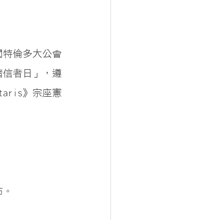
閱特倫多大公會
諸信者日」，遵
taris》宗座憲
布。