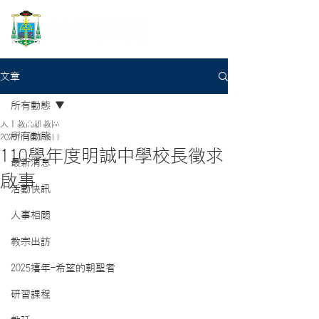
文章
所有動態
天主教高雄教區
所有動態
2020年10月16日
110學年度明誠中學校長徵求
最新消息
啟事
活動快訊
人事相關
教宗出訪
2025禧年-希望的朝聖者
研習課程