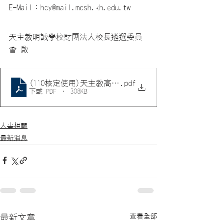
E-Mail：hcy@mail.mcsh.kh.edu.tw
天主教明誠學校財團法人校長遴選委員
會 啟
(110核定使用)天主教高雄市明誠高級中學暨實驗小學
.pdf
下載 PDF • 308KB
人事相關
最新消息
查看全部
最新文章