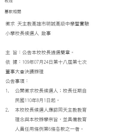
教廷
募款相關
徵求 天主教高雄市明誠高級中學暨實驗
小學校長候選人 啟事
主 旨：公告本校校長遴選簡章。
依 據：109年07月24日第十八屆第七次
董事大會決議辦理
公告事項：
公開徵求校長候選人；校長任期自
民國110年8月1日起。
本校校長候選人應認同天主教教育
理念與本校辦學宗旨，並具備教育
人員任用條例第6條各款之一者。