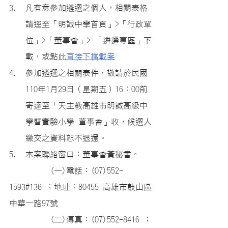
凡有意參加遴選之個人，相關表格
請逕至「明誠中學首頁」>「行政單
位」>「董事會」> 「遴選專區」下
載，或點此
直接下檔載案
參加遴選之相關表件，敬請於民國
110年1月29日（星期五）16：00前
寄達至「天主教高雄市明誠高級中
學暨實驗小學 董事會」收，候選人
繳交之資料恕不退還。
本案聯絡窗口：董事會黃秘書。
		(一)電話：(07)552-
1593#136 ；地址：80455 高雄市鼓山區
中華一路97號
		(二)傳真：(07)552-8416 ；