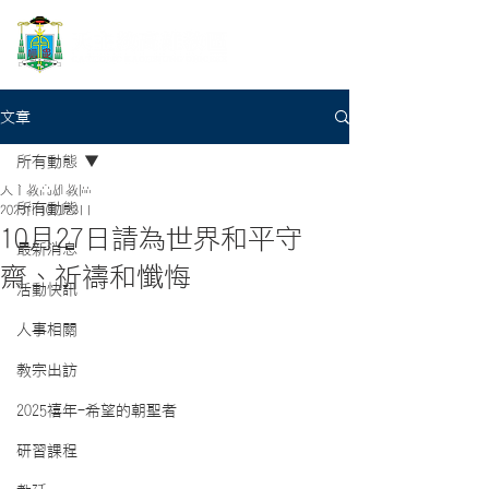
文章
所有動態
天主教高雄教區
所有動態
2023年10月23日
10月27日請為世界和平守
最新消息
齋、祈禱和懺悔
活動快訊
人事相關
教宗出訪
2025禧年-希望的朝聖者
研習課程