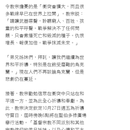
令教宗擔憂的是「衝突會擴大，而且很
多戰線早已在世界上拉開」。教宗說：
「請讓武器噤聲，聆聽窮人、百姓、孩
童的和平呼聲。戰爭解決不了任何問
題，只會撒播死亡和毀滅的種子。仇恨
增長、報復加倍。戰爭抹滅未來。」
「弟兄姊妹們，拜託，讓我們繼續為世
界和平祈禱，特別是在飽受磨難的烏克
蘭。」現在人們不再談論烏克蘭，但是
悲劇仍在蔓延。
接著，教宗勸勉信眾在衝突中只站在和
平這一方，並為此全心祈禱和奉獻。為
此，教宗決定欽定10月27日週五為祈禱
守齋日，屆時傍晚6點將在聖伯多祿廣場
舉行活動。「基督宗教不同派別和其他
宗教信仰的弟兄姊妹，以及心懷和平大