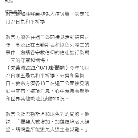
教廷
募款相關
教宗為加薩呼籲避免人道災難，欽定10
月27日為和平祈禱
教宗方濟各在週三公開接見活動結束之
際，念及正在巴勒斯坦和以色列發生的
事件，邀請各宗教信仰的信徒進行為期
一天的守齋和懺悔。
（梵蒂岡2023/10/19新聞網）
今年10月
27日週五是為和平祈禱、守齋和懺悔
日。教宗方濟各18日在週三公開接見活
動中宣布了這項消息，心中牽掛著聖地
和世界其他戰地此刻的情況。
教宗念及巴勒斯坦和以色列的局勢。他
說：「罹難人數增加，加薩處境陷入絕
望。請竭盡所能避免人道主義災難。」