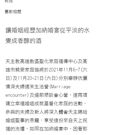
教廷
募款相關
讓婚姻經歷加納婚宴從平淡的水
變成香醇的酒
天主教高雄教區聖化家庭福傳中心及高
雄市親愛家庭協將於2021年11月6-7(六
日)及11月20-21日(六日)分別舉辦伉儷
情深夫婦週末生活營(Marriage 
encounter)及婚前懇談會心營，這兩項
建立幸福婚姻成就基督化家庭的活動，
參與的夫婦及新人將深入體會天主賜給
婚姻聖事的恩寵，享受這份來自天上祝
福的洗禮，如同在加納婚宴中，因著耶