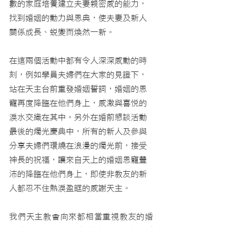
數的家庭培養建立夫妻親密感的能力，
找到婚姻的動力與恩典，使夫妻及新人
關係成長、蛻變而煥然一新。
在這兩個活動中都有令人深深感動的時
刻，例如學員夫婦們在大家的見證下，
站在天主台前重發婚姻誓詞，婚姻的恩
寵再度降臨在他們身上，感激與喜悅的
淚水交織在其中。另外在婚前懇談活動
最後的燭光慶典中，所有的新人及參與
分享夫婦們環繞在浪漫的燭光前，接受
神長的祝福，讓來自天上的婚姻恩寵豐
沛的降臨在他們身上，即使非教友的新
人都忍不住熱淚盈眶的感謝天主。
我們天主教會向來都相當重視教友的婚