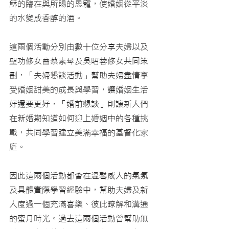
穌的臨在與所賜的恩寵，使婚姻從平淡
的水變成香醇的酒。
這兩個活動分別由數十位分享夫婦以及
聖功修女會蔡素琴及吳昭蓉修女共同策
劃，「夫婦懇談活動」幫助夫婦盡情享
受婚姻甜美的成長與學習，讓婚姻生活
好還要更好，「婚前懇談」則讓新人們
在新婚期知道如何迎上婚姻中的各種挑
戰，共同學習建立美滿幸福的基督化家
庭。
因此這兩個活動都會在溫馨感人的氣氛
及具體實際學習經驗中，幫助夫婦及新
人度過一個充滿喜樂、彼此暸解和溝通
的蜜月時光。過去這兩個活動曾幫助無