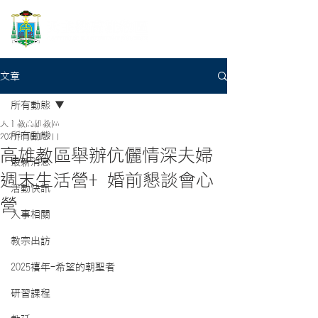
文章
所有動態
天主教高雄教區
所有動態
2021年10月12日
高雄教區舉辦伉儷情深夫婦
最新消息
週末生活營+ 婚前懇談會心
活動快訊
營
人事相關
教宗出訪
2025禧年-希望的朝聖者
研習課程