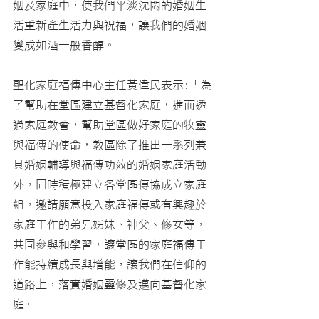
姻及家庭中，使我們平淡沈悶的婚姻生
活重新產生活力與祝福，讓我們的婚姻
變成如酒一般香醇。
聖化家庭福傳中心主任黃偉民表示:「為
了幫助在堂區建立基督化家庭，進而透
過家庭教會，幫助堂區做好家庭的牧靈
與福傳的使命，教區除了推出一系列兼
具婚姻輔導與福傳功效的婚姻家庭活動
外，同時積極建立各堂區傳協成立家庭
組，邀請願意投入家庭福傳或有興趣於
家庭工作的弟兄姊妹、神父、修女等，
共同參與和學習，讓堂區的家庭福傳工
作能持續成長與增能，讓我們在信仰的
道路上，落實婚姻靈修及邁向基督化家
庭。