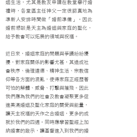
姻生活，尤其是教友申請在教堂舉行婚
禮時，各堂區主任神父一定很認真地為
準新人安排時間做「婚前準備」。因此
婚前懇談是天主為婚姻與家庭的聖化，
給予教會可以拓展的領域與祝福。
近日來，婚姻家庭的問題與爭議紛紛擾
擾，對家庭關係的影響尤甚，其造成社
會秩序、倫理道德、精神生活、宗教信
仰等各方面的混亂，使得家庭正經歷著
可怕的解體、威脅、打擊與摧殘。因此
我們應為我們的社會及教會凝聚更多促
進美滿婚姻及聖化家庭的關愛與能量，
讓天主祝福的天作之合婚姻，更多的成
就於我們的四週。同時應學習聖經上加
納婚宴的啟示，讓基督進入到我們的婚