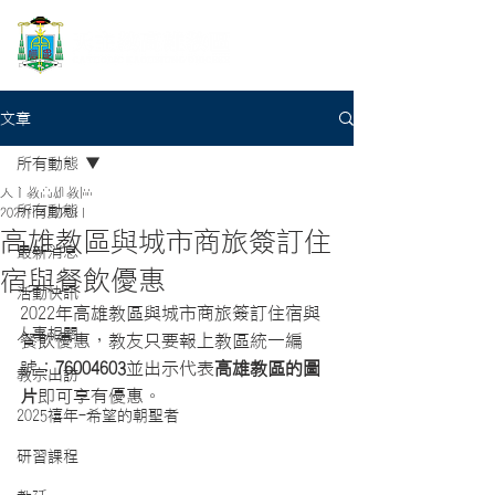
文章
所有動態
天主教高雄教區
所有動態
2022年4月20日
高雄教區與城市商旅簽訂住
最新消息
宿與餐飲優惠
活動快訊
2022年高雄教區與城市商旅簽訂住宿與
人事相關
餐飲優惠，教友只要報上教區統一編
號：
76004603
並出示代表
高雄教區的圖
教宗出訪
片
即可享有優惠。
2025禧年-希望的朝聖者
研習課程