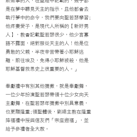
默做事的人，在聖經中記載的，幾乎都
是在夢中聽見天主的指示，且他都會去
執行夢中的命令，我們要向聖若瑟學習;
他疼妻愛子，是現代人所稱的【新好男
人】，教會記載聖若瑟很少，他少言寡
語不露面，絕對服從天主的人！他是位
勇敢的父親，半夜辛苦帶著小耶穌逃
離，前往埃及，免得小耶穌被殺，他是
耶穌基督救恩史上很重要的人。」
奉獻禮中有別其他彌撒，就是奉獻舞，
一位少年扮演聖若瑟帶領十位少女向天
主獻舞，在聖若瑟年彌撒中別具意義，
也更顯隆重;領聖體後，劉總主教在隆重
降福禮中授與信友們「宗座遐福」，並
給予參禮者全大赦。