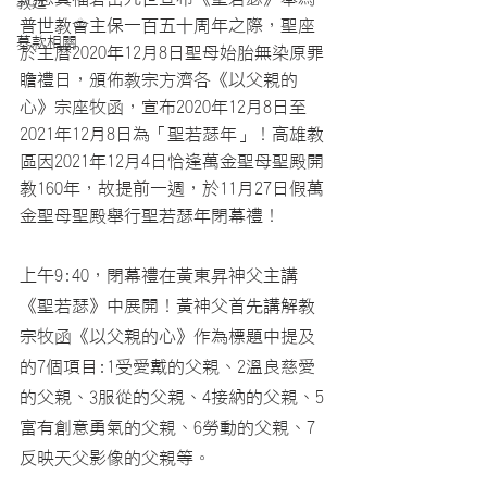
教廷
普世教會主保一百五十周年之際，聖座
募款相關
於主曆2020年12月8日聖母始胎無染原罪
瞻禮日，頒佈教宗方濟各《以父親的
心》宗座牧函，宣布2020年12月8日至
2021年12月8日為「聖若瑟年」！高雄教
區因2021年12月4日恰逢萬金聖母聖殿開
教160年，故提前一週，於11月27日假萬
金聖母聖殿舉行聖若瑟年閉幕禮！
上午9:40，閉幕禮在黃東昇神父主講
《聖若瑟》中展開！黃神父首先講解教
宗牧函《以父親的心》作為標題中提及
的7個項目:1受愛戴的父親、2溫良慈愛
的父親、3服從的父親、4接納的父親、5
富有創意勇氣的父親、6勞動的父親、7
反映天父影像的父親等。