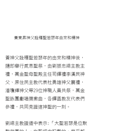
黃東昇神父詮釋聖若瑟年由來和精神
黃神父詮釋聖若瑟年的由來和精神後，
隨即舉行感恩聖祭，由劉振忠總主教主
禮，萬金聖母聖殿主任司鐸禮李漢民神
父、原住民主教代表杜勇雄神父襄禮，
潘瓊輝神父等29位神職人員共祭，萬金
聖詠團獻唱彌撒曲，各鐸區教友代表們
參禮，共同見證這神聖的一刻。
劉總主教證道中表示:「大聖若瑟是位默