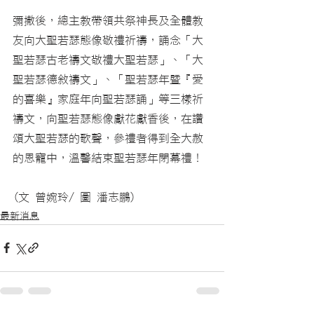
彌撒後，總主教帶領共祭神長及全體教
友向大聖若瑟態像敬禮祈禱，誦念「大
聖若瑟古老禱文敬禮大聖若瑟」、「大
聖若瑟德敘禱文」、「聖若瑟年暨『愛
的喜樂』家庭年向聖若瑟誦」等三樣祈
禱文，向聖若瑟態像獻花獻香後，在讚
頌大聖若瑟的歌聲，參禮者得到全大赦
的恩寵中，溫馨結束聖若瑟年閉幕禮！
(文 曾婉玲/ 圖 潘志鵬)
最新消息