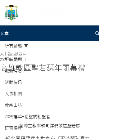
文章
所有動態
天主教高雄教區
所有動態
2021年11月29日
高雄教區聖若瑟年閉幕禮
最新消息
活動快訊
人事相關
教宗出訪
2025禧年-希望的朝聖者
劉總主教率領司鐸們敬禮聖若瑟
研習課程
紀念真福碧岳九世宣布《聖若瑟》奉為