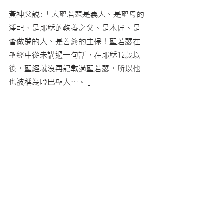
黃神父說:「大聖若瑟是義人、是聖母的
淨配、是耶穌的鞠養之父、是木匠、是
會做夢的人、是善終的主保！聖若瑟在
聖經中從未講過一句話，在耶穌12歲以
後，聖經就沒再記載過聖若瑟，所以他
也被稱為啞巴聖人…。」