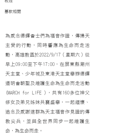
教廷
募款相關
為感念德鐸會士們為福音作證，傳揚天
主愛的行動，同時響應為生命而走活
動，高雄教區於2022/9/17（星期六）從
早上09:00至下午17:00，在屏東縣潮州
天主堂、少年城及東港天主堂舉辦德鐸
道明會朝聖及維護生命為生命而走活動
(MARCH for LIFE )，共有160多位神父
修女及弟兄姊妹共襄盛舉，一起緬懷、
追念及感謝這群為天主福音作見證的傳
教尖兵，並與全世界同步一起維護生
命，為生命而走。