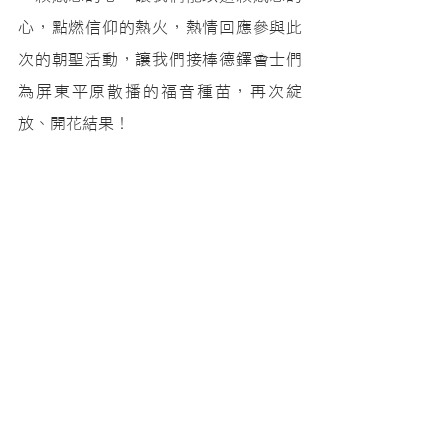
心，點燃信仰的熱火，熱情回應參與此
次的朝聖活動，讓我們接棒德鐸會士們
為屏東平原散播的福音種苗，再次綻
放、開花結果！