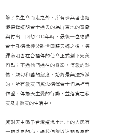
除了為生命而走之外，所有參與者也緬
懷德鐸道明會士過去的為屏東地的奉獻
與付出。回想2014年時，最後一位德鐸
會士孔德祿神父離世回歸天鄉之後，德
鐸道明會在台福傳的使命正式劃下完美
句點；不過他們過往的身影，傳教的熱
情、親切和藹的態度，始終是無法抹滅
的，所有教友們感念德鐸會士們為福音
作證，傳揚天主愛的行動，並落實在教
友及非教友的生活中。
感謝天主賜予台灣這塊土地上的人民有
一顆感恩的心，讓我們能以這顆感恩的