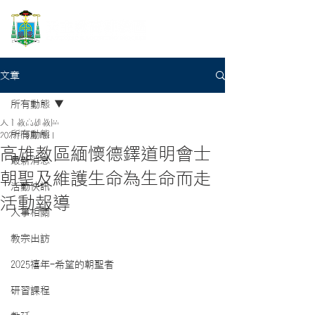
文章
所有動態
天主教高雄教區
所有動態
2022年9月19日
高雄教區緬懷德鐸道明會士
最新消息
朝聖及維護生命為生命而走
活動快訊
活動報導
人事相關
教宗出訪
2025禧年-希望的朝聖者
研習課程