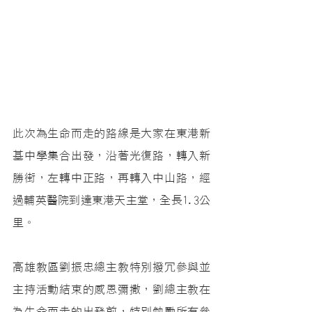
此次為生命而走的路線是大家在東港新
基中學集合出發，沿著光復路，轉入新
勝街，左轉中正路，再轉入中山路，經
過輔英醫院到達東港天主堂，全長1.3公
里。
高雄教區劉振忠總主教特別撥冗參與並
主持活動結束的感恩彌撒，劉總主教在
為生命而走的出發前，特別勉勵所有參