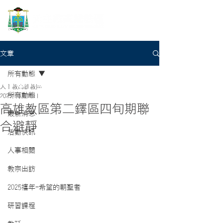
文章
所有動態
天主教高雄教區
所有動態
2025年3月10日
高雄教區第二鐸區四旬期聯
最新消息
合避靜
活動快訊
人事相關
教宗出訪
2025禧年-希望的朝聖者
研習課程