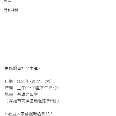
教廷
募款相關
由施烱堃神父主講。
日期：2025年3月22日(六)
時間：上午09:00至下午15:30
地點：善導之母堂
（高雄市前鎮區瑞隆路356號）
✨歡迎大家踴躍報名參加！