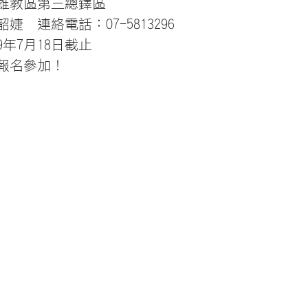
雄教區第三總鐸區
婕連絡電話：07-5813296
9年7月18日截止
報名參加！