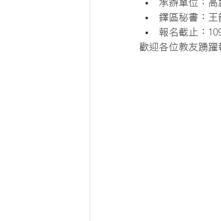
承辦單位：高
鐸區秘書：王韶
報名截止：10
歡迎各位教友踴躍