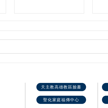
高雄教區2026各堂區慕道班開
第六
課資訊
推廣
快速選單
天主教高雄教區臉書
首 頁
聖化家庭福傳中心
最新消息