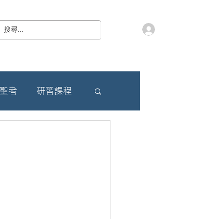
會員登入
教 廷
奉獻樂捐
檔案下載
聯絡我們
朝聖者
研習課程