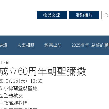
物品交流
活動相片
認識天主教
信仰見證
關於教區
最新消息
快訊
人事相關
教宗出訪
2025禧年-希望的
7月14日
成立60周年朝聖彌撒
07.25(六) 10:30
女小德蘭堂朝聖地
區全體教友
主教高雄教區