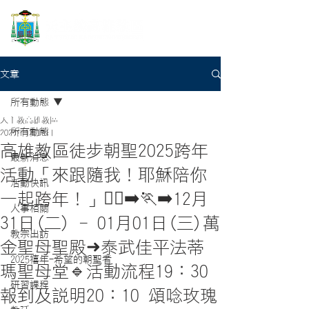
文章
所有動態
天主教高雄教區
所有動態
2024年12月4日
高雄教區徒步朝聖2025跨年
最新消息
活動「來跟隨我！耶穌陪你
活動快訊
一起跨年！」🏃‍♀️‍➡️🏃‍➡️12月
人事相關
31日(二) - 01月01日(三)萬
教宗出訪
金聖母聖殿➜泰武佳平法蒂
2025禧年-希望的朝聖者
瑪聖母堂🔹活動流程19：30
研習課程
報到及說明20：10 頌唸玫瑰