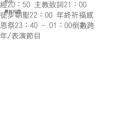
教廷
經20：50 主教致詞21：00
募款相關
徒步朝聖22：00 年終祈福感
恩祭23：40 - 01：00倒數跨
年/表演節目