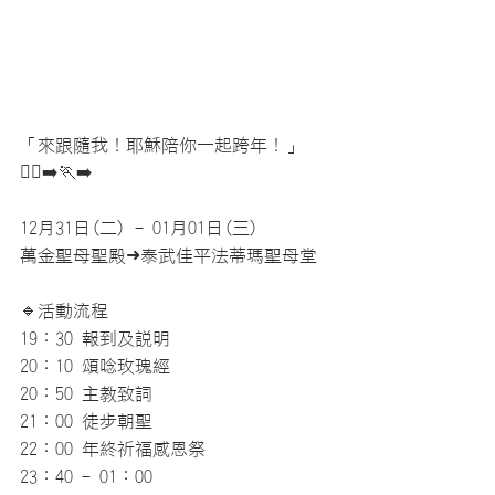
「來跟隨我！耶穌陪你一起跨年！」
🏃‍♀️‍➡️🏃‍➡️
12月31日(二) - 01月01日(三)
萬金聖母聖殿➜泰武佳平法蒂瑪聖母堂
🔹活動流程
19：30 報到及說明
20：10 頌唸玫瑰經
20：50 主教致詞
21：00 徒步朝聖
22：00 年終祈福感恩祭
23：40 - 01：00