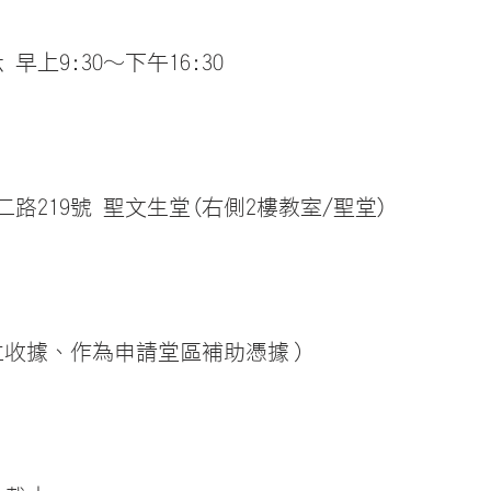
 早上9:30～下午16:30
路219號 聖文生堂(右側2樓教室/聖堂)
開立收據、作為申請堂區補助憑據）