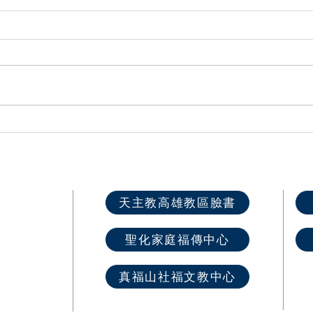
劉振忠總主教主持高雄教區24
聖保
屆教友傳教協進會全體理監事
份教
共融研習會暨指導神師交接禮
快速選單
天主教高雄教區臉書
首 頁
聖化家庭福傳中心
最新消息
教區介紹
真福山社福文教中心
教堂資訊
​奉獻樂捐