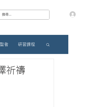
會員登入
教 廷
奉獻樂捐
檔案下載
聯絡我們
朝聖者
研習課程
澤祈禱