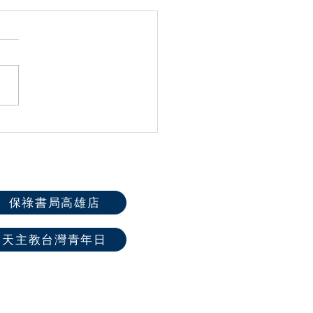
祿福傳中心2020年9-11月
友進修課程
保祿書局高雄店
天主教台灣青年日