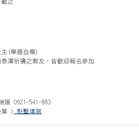
日截止
天主(樂器自備)
準備泰澤祈禱之教友，皆歡迎報名參加
 0921-541-883 
單 >
 點擊填寫