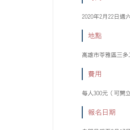
2020年2月22日週六
地點
高雄市苓雅區三多二
費用
每人300元（可
報名日期