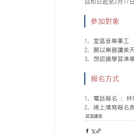
自即日起至2月17
參加對象
1. 堂區音樂事工
2. 願以樂器讚美
3. 想認識學習
報名方式
1. 電話報名 : 林瑞媛
2. 線上填寫報名表
研習課程