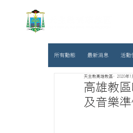
所有動態
最新消息
活動
天主教高雄教區
2020年
教廷
募款相關
高雄教區
及音樂準