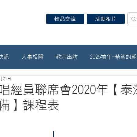
物品交流
活動相片
認識天主教
信仰見證
關於教區
最新消息
快訊
人事相關
教宗出訪
2025禧年-希望的
1月21日
唱經員聯席會2020年【泰
備】課程表