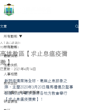
文章
所有動態
天主教高雄教區
所有動態
2020年5月18日
高雄教區【求止息瘟疫彌
最新消息
撒】
活動快訊
已更新：
2021年4月14日
人事相關
新冠疫情席捲全球，毫無止息跡象之
教宗出訪
際，主曆2020年3月20日羅馬禮儀及聖事
2025禧年-希望的朝聖者
部頒佈法令要求全球各地方教會舉行
【求止息瘟疫彌撒】！
研習課程