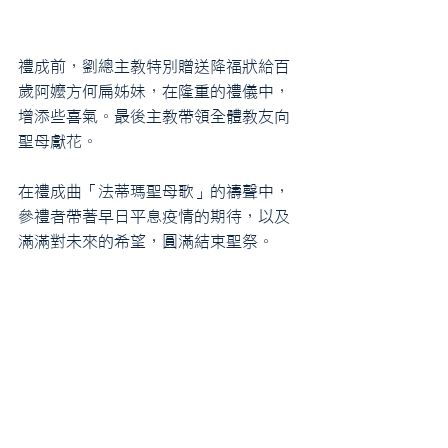
禮成前，劉總主教特別贈送降福狀給百
歲阿嬤方何扁姊妹，在隆重的禮儀中，
增添些喜氣。最後主教帶領全體教友向
聖母獻花。
在禮成曲「法蒂瑪聖母歌」的禱聲中，
參禮者帶著早日平息疫情的期待，以及
滿滿對未來的希望，圓滿結束聖祭。