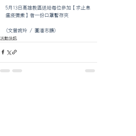
5月13日高雄教區送給每位參加【求止息
瘟疫彌撒】者一份口罩暫存夾
(文曾婉玲 / 圖潘志鵬)
活動快訊
查看全部
最新文章