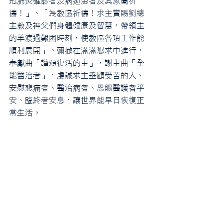
冠肺炎確診者及病逝患者及其家屬祈
禱！」、「為教區祈禱！求主賞賜劉總
主教及神父們身體健康及智慧，帶領主
的羊渡過艱困時刻，使教區各項工作能
順利展開」。彌撒在滿滿懇求中進行，
奉獻曲「讚頌復活的主」，謝主曲「全
能醫治者」，虔誠求主垂顧受苦的人、
安慰悲痛者、醫治病者、恩賜醫護者平
安、臨終者安息，讓世界能早日恢復正
常生活。