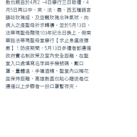
教也親自於4月2 -4日舉行三日敬禮，4
月5日再以中、英、法、義、西五種語言
誦唸玫瑰經，及空飄玫瑰念珠氣球，向
病人之痊聖母祈求轉禱。並於5月13日，
法蒂瑪聖母顯現103年紀念日晚上，假南
華路法蒂瑪聖母堂舉行【求止息瘟疫彌
撒】！防疫期間，5月13日參禮者都遵循
政府實名制政策及室內安全距離，在聖
堂入口處填寫名字與手機號碼、戴口
罩、量體溫、手噴酒精，聖堂內以梅花
座保持距離，高雄教區也貼心贈送每位
遵循以上步驟者一份口罩暫存夾。