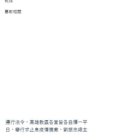
教廷
募款相關
遵行法令，高雄教區各堂皆各自擇一平
日，舉行求止息疫情彌撒，劉振忠總主