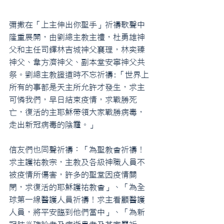
彌撒在「上主伸出你聖手」祈禱歌聲中
隆重展開，由劉總主教主禮，杜勇雄神
父和主任司鐸林吉城神父襄理，林奕臻
神父、韋方濟神父、副本堂安寧神父共
祭。劉總主教證道時不忘祈禱:「世界上
所有的事都是天主所允許才發生，求主
可憐我們，早日結束疫情，求戰勝死
亡，復活的主耶穌帶領大家戰勝病毒，
走出新冠病毒的陰霾。」
信友們也同聲祈禱：「為聖教會祈禱！
求主護祐教宗，主教及各級神職人員不
被疫情所傷害，許多的聖堂因疫情關
閉，求復活的耶穌護祐教會」、「為全
球第一線醫護人員祈禱！求主看顧醫護
人員，將平安臨到他們當中」、「為新