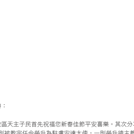
辦：
則被教宗任命榮升為駐盧安達大使，一則榮升總主