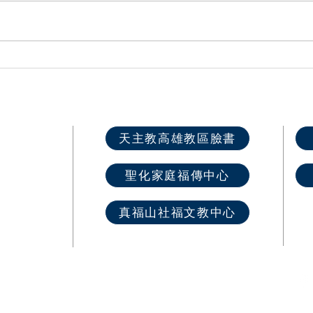
高雄第一總鐸區六堂攜手圓滿
🕯️
舉辦「家倍愛祢․主Gether」
體傳
兒童生活營
場！
快速選單
天主教高雄教區臉書
首 頁
聖化家庭福傳中心
最新消息
教區介紹
真福山社福文教中心
教堂資訊
​奉獻樂捐