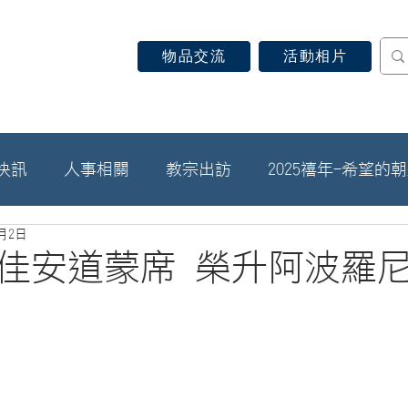
物品交流
活動相片
認識天主教
信仰見證
關於教區
最新消息
快訊
人事相關
教宗出訪
2025禧年-希望的
2月2日
佳安道蒙席 榮升阿波羅