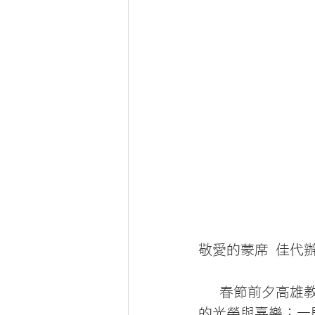
敬愛的蒙席 佳代
   春節前夕高雄教區天主子民首先祝福您新春佳節平安喜樂。其次分享您雙喜臨門
的光榮與喜樂：一