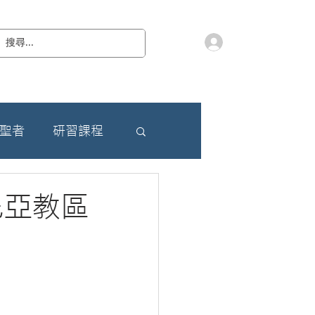
會員登入
教 廷
奉獻樂捐
檔案下載
聯絡我們
朝聖者
研習課程
尼亞教區