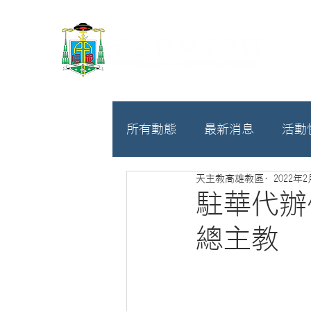
所有動態
最新消息
活動
天主教高雄教區
2022年
教廷
募款相關
駐華代辦
總主教