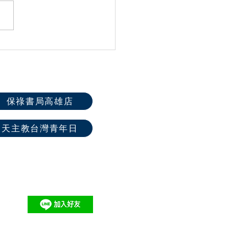
「燭光Catholight」數位媒
播平台2.0改版全新登
保祿書局高雄店
天主教台灣青年日