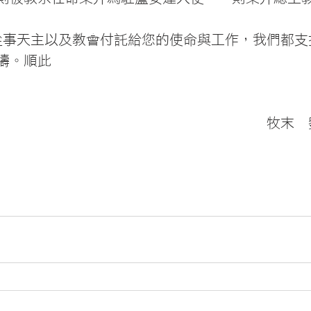
禱。順此  
           