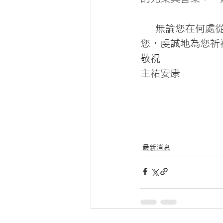
   無論您在何處從事天主以及教會付託給您的使命與工作，我們都支持您、祝福
您，虔誠地為您祈
敬祝
主祐安康
最新消息