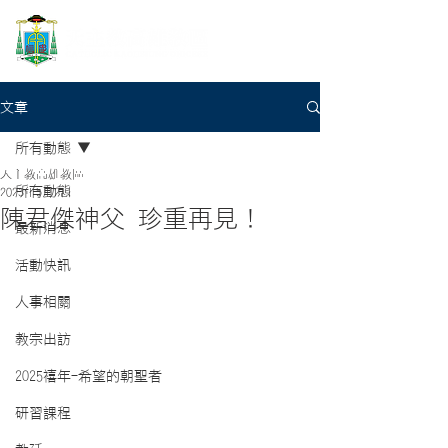
文章
所有動態
天主教高雄教區
所有動態
2023年5月2日
陳君傑神父 珍重再見！
最新消息
活動快訊
人事相關
教宗出訪
2025禧年-希望的朝聖者
研習課程