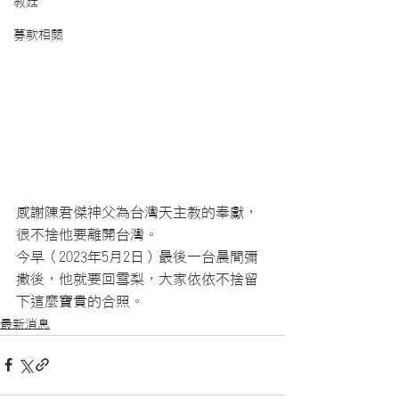
教廷
募款相關
感謝陳君傑神父為台灣天主教的奉獻，
很不捨他要離開台灣。
今早（2023年5月2日）最後一台晨間彌
撒後，他就要回雪梨，大家依依不捨留
下這麼寶貴的合照。
最新消息