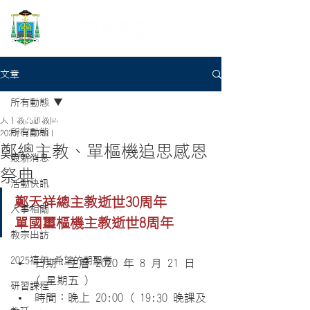
文章
所有動態
天主教高雄教區
所有動態
2020年7月23日
鄭總主教、單樞機追思感恩
最新消息
祭典
活動快訊
鄭天祥總主教逝世30周年
人事相關
單國璽樞機主教逝世8周年
教宗出訪
2025禧年-希望的朝聖者
日期：主曆 2020 年 8 月 21 日 
( 星期五 )
研習課程
時間：晚上 20:00 ( 19:30 晚課及