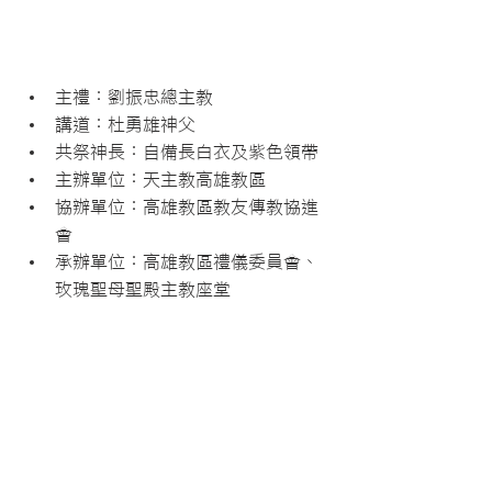
主禮：劉振忠總主教
講道：杜勇雄神父
共祭神長：自備長白衣及紫色領帶
主辦單位：天主教高雄教區
協辦單位：高雄教區教友傳教協進
會
承辦單位：高雄教區禮儀委員會、
玫瑰聖母聖殿主教座堂