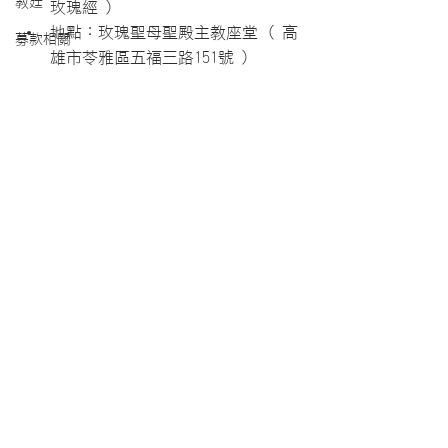
教廷
玫瑰經 )
地點：玫瑰聖母聖殿主教座堂 ( 高
募款相關
雄市苓雅區五福三路151號 )