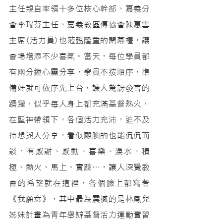
主任親自率領十多位核心幹部、嘉義分
會李瑞芬主任、嘉義教區傳協會陳惠雪
主席(活力員)也蒞臨隆重的閉幕禮，讓
會場增添不少喜氣。當天，每位學員都
有兩分鐘心靈分享，學員不按順序，準
備好就可依序先上台，讓人驚訝發言的
踴躍，似乎每人身上都充滿基督熱火，
在聖神帶領下，各個活力充沛，迫不及
待想與人分享，看似靦腆的也能侃侃而
談，有感謝、感動、喜樂、淚水、積
極、熱火、馬上、實踐…，讓人深覺教
會的希望就在這裡，各個臉上都寫著
《我願意》，其中最為震撼的是林鳳兒
姊妹計畫為青年舉辦基督活力運動實習