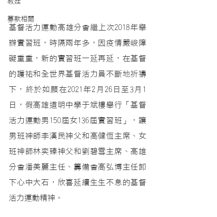
教廷
募款相關
基督活力運動高雄分會繼上次2018年舉
辦實習班，時隔兩年多，因疫情嚴峻障
礙重重，新的實習班一延再延，在基督
的護祐和全世界基督活力員不斷地祈禱
下，終於如願在2021年2月26日至3月1 
日，假高雄道明中學于斌樓舉行「基督
活力運動男150屆女136屆實習班」，讓
男班神師李漢民神父和高健恆主席、女
班神師林奕臻神父和劉碧雪主席、高雄
分會潘美麗主任、籌備會高弘博主任卸
下心中大石，欣喜延續生生不息的基督
活力運動精神。