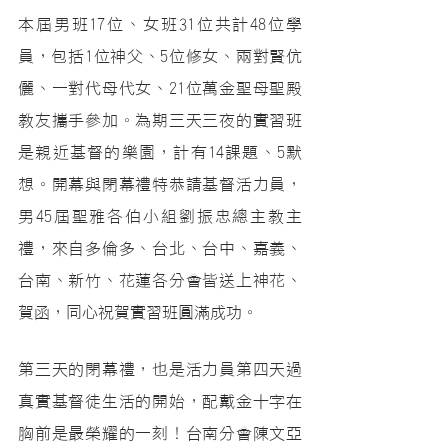
本屆男班17位、女班31位共計48位學
員，包括1位神父、5位修女、兩對賢伉
儷、一對代母代女、21位萬金聖母聖殿
教友攜手參加。為期三天三夜的實習班
是親近基督的樂園，計有14課題、5默
想。開幕與閉幕禮特恭請基督活力員，
男45屆聖雅各伯小組劉振忠總主教主
禮，來自多倫多、台北、台中、嘉義、
台南、新竹、花蓮各分會皆送上神花、
賀函，同心祝賀實習班圓滿成功。
第三天的閉幕禮，也是活力員第四天過
真實基督徒生活的開始，配戴金十字在
胸前是最榮耀的一刻！台南分會陳文亞