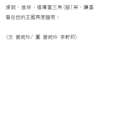
虔誠、進修、福傳當三角(腳)架，讓基
督在世的王國再度臨現。
(文 曾婉玲/ 圖 曾婉玲 李軒莉) 
最新消息
查看全部
最新文章