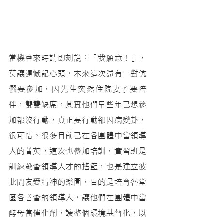
當機會來時請即刻說：「我願意！」，
莫讓遺憾記心頭，本來這次還有一對伉
儷要參加，因先生突然住院妻子要陪
伴，雙雙缺席，其實他們早些年已想參
加都沒行動，真正要行動卻因病變卦，
很可惜。很多目前已在各團體中當領導
人的菁英，這次也參加培訓，實習班是
訓練教會領導人才的搖籃，也是建立彼
此間友愛精神的樂園，目的是培育各堂
區各善會的領導人，讓他們在團體中當
酵母當催化劑，讓整個環境基督化，以