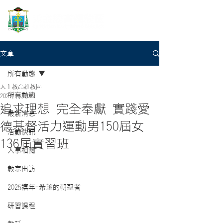
文章
所有動態
天主教高雄教區
所有動態
2021年3月5日
追求理想 完全奉獻 實踐愛
最新消息
德基督活力運動男150屆女
活動快訊
136屆實習班
人事相關
教宗出訪
2025禧年-希望的朝聖者
研習課程