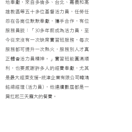
地奉獻，來自多倫多、台北、嘉義和高
雄教區等五十多位基督活力員，任勞任
怨在各崗位默默奉獻，攜手合作，有位
服務員說：「30多年前成為活力員，至
今從來沒有一次缺席實習班服務，每次
服務都可提升一次熱火，服務別人才真
正體會活力員精神。」實習班能圓滿順
利，也要感謝許多人的經費奉獻，尤其
是最大經濟支援-統津企業有限公司韓鴻
銘總經理(活力員)，他連續數屆都是一
肩扛起三天龐大的餐費。