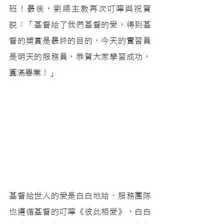
班！最後，劉總主教再次叮嚀與祝賀
說：「基督給了我們基督的愛，得到基
督的獎賞是最終的目的，今天的實習員
是明天的服務員，恭賀大家學習成功，
圓滿畢業！」
基督給世人的愛是白白地給，服務團隊
也遵循基督的叮嚀《彼此相愛》，白白