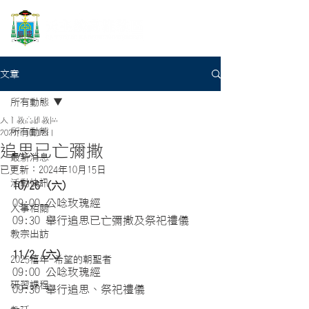
文章
所有動態
天主教高雄教區
所有動態
2024年10月2日
追思已亡彌撒
最新消息
已更新：
2024年10月15日
活動快訊
10/26 (六) 
09:00 公唸玫瑰經
人事相關
09:30 舉行追思已亡彌撒及祭祀禮儀 
教宗出訪
11/2 (六)
2025禧年-希望的朝聖者
09:00 公唸玫瑰經
研習課程
09:30 舉行追思、祭祀禮儀 