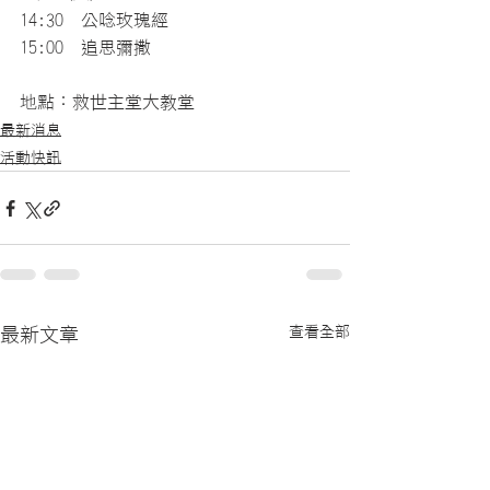
14:30  公唸玫瑰經
15:00  追思彌撒
地點：救世主堂大教堂
最新消息
活動快訊
查看全部
最新文章