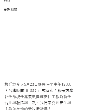
教廷
募款相關
教廷於今天5月23日羅馬時間中午12:00 
（台灣時間18:00）正式宣布：教宗方濟
各任命現任嘉義教區鍾安住主教為新任
台北總教區總主教，我們恭喜鍾安住總
主教並為他的新牧職祈禱！