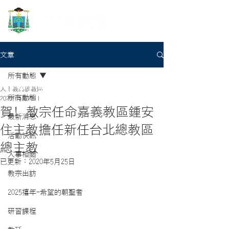
文章
所有動態
天主教高雄教區
所有動態
2020年5月23日
賀! 教宗任命嘉義教區鍾安
最新消息
住主教擔任新任台北總教區
活動快訊
總主教
人事相關
已更新：
2020年5月25日
教宗出訪
2025禧年-希望的朝聖者
研習課程