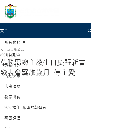
文章
所有動態
天主教高雄教區
所有動態
2024年7月4日
葉勝男總主教生日慶暨新書
最新消息
發表會羈旅歲月 傳主愛
活動快訊
人事相關
教宗出訪
2025禧年-希望的朝聖者
研習課程