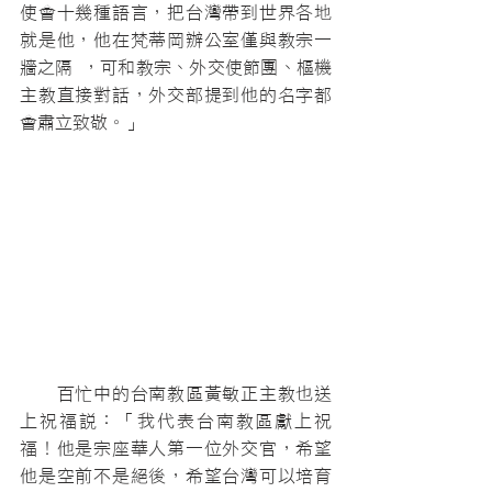
使會十幾種語言，把台灣帶到世界各地
就是他，他在梵蒂岡辦公室僅與教宗一
牆之隔 ，可和教宗、外交使節團、樞機
主教直接對話，外交部提到他的名字都
會肅立致敬。」
　　百忙中的台南教區黃敏正主教也送
上祝福說：「我代表台南教區獻上祝
福！他是宗座華人第一位外交官，希望
他是空前不是絕後，希望台灣可以培育