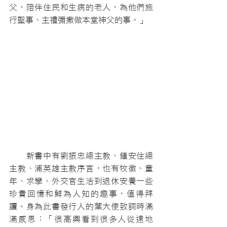
父，陪伴住民和生病的老人，為他們施
行聖事、主禮彌撒做本堂神父的事。」
　　新書中有劉振忠總主教、鍾安住總
主教、浦英雄主教序言，也有牧徽、童
年、求學、外交官生活到退休安養一些
珍貴回憶和鮮為人知的趣事，值得拜
讀。身為此書發行人的葉大使致詞時滿
滿感恩：「很高興看到很多人從遠地