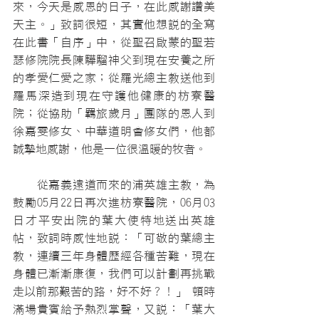
來，今天是感恩的日子，在此感謝讚美
天主。」致詞很短，其實他想說的全寫
在此書「自序」中，從聖召啟蒙的聖若
瑟修院院長陳驊騮神父到現在安養之所
的孝愛仁愛之家；從羅光總主教送他到
羅馬深造到現在守護他健康的枋寮醫
院；從協助「羈旅歲月」團隊的恩人到
徐嘉雯修女、中華道明會修女們，他都
誠摯地感謝，他是一位很溫暖的牧者。
　　從嘉義遠道而來的浦英雄主教，為
鼓勵05月22日再次進枋寮醫院，06月03
日才平安出院的葉大使特地送出英雄
帖，致詞時感性地說：「可敬的葉總主
教，連續三年身體歷經各種苦難，現在
身體已漸漸康復，我們可以計劃再挑戰
走以前那艱苦的路，好不好？！」 頓時
滿場貴賓給予熱烈掌聲，又說：「葉大