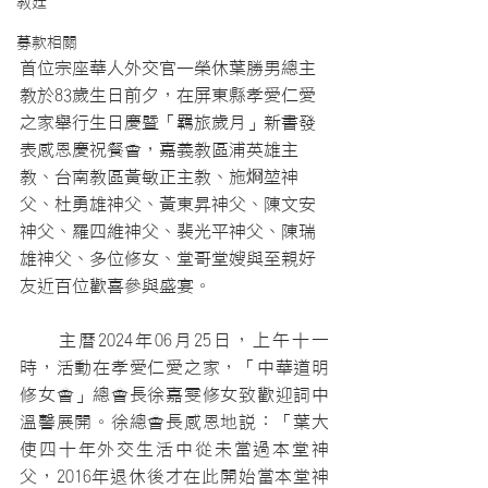
教廷
募款相關
首位宗座華人外交官—榮休葉勝男總主
教於83歲生日前夕，在屏東縣孝愛仁愛
之家舉行生日慶暨「羈旅歲月」新書發
表感恩慶祝餐會，嘉義教區浦英雄主
教、台南教區黃敏正主教、施烱堃神
父、杜勇雄神父、黃東昇神父、陳文安
神父、羅四維神父、裴光平神父、陳瑞
雄神父、多位修女、堂哥堂嫂與至親好
友近百位歡喜參與盛宴。
　　主曆2024年06月25日，上午十一
時，活動在孝愛仁愛之家，「中華道明
修女會」總會長徐嘉雯修女致歡迎詞中
溫馨展開。徐總會長感恩地說：「葉大
使四十年外交生活中從未當過本堂神
父，2016年退休後才在此開始當本堂神