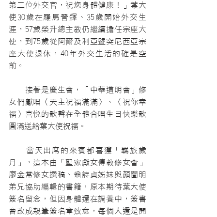
第二位外交官，祝您身體健康！」葉大
使30歲在羅馬晉鐸、35歲開始外交生
涯，57歲榮升總主教仍繼續擔任宗座大
使，到75歲從阿爾及利亞暨突尼西亞宗
座大使退休，40年外交生活的確是空
前。
　　接著是慶生會，「中華道明會」修
女們獻唱〈天主祝福滿滿〉、〈祝你幸
福〉喜悅的歌聲在全體合唱生日快樂歌
圓滿送給葉大使祝福。
　　當天出席的來賓都喜獲「羈旅歲
月」，這本由「聖家獻女傳教修女會」
廖金常修女撰稿、翁詩貞姊妹與顏闓明
弟兄協助編輯的書籍，原本期待葉大使
簽名留念，但因身體還在調養中，簽書
會改成親筆簽名章致意，每個人還是開