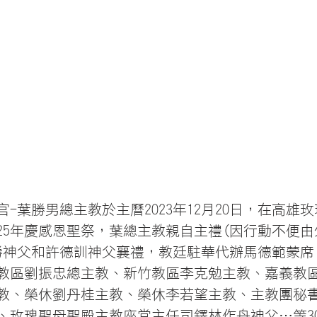
-葉勝男總主教於主曆2023年12月20日，在高雄
25年慶感恩聖祭，葉總主教親自主禮(因行動不便
勝神父和許德訓神父襄禮，教廷駐華代辦馬德範蒙席
教區劉振忠總主教、新竹教區李克勉主教、嘉義教
教、榮休劉丹桂主教、榮休李若望主教、主教團秘
、玫瑰聖母聖殿主教座堂主任司鐸林作舟神父…等3