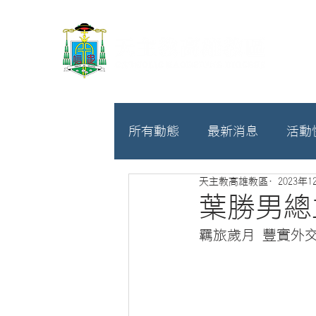
所有動態
最新消息
活動
天主教高雄教區
2023年1
教廷
募款相關
葉勝男總
羈旅歲月 豐實外