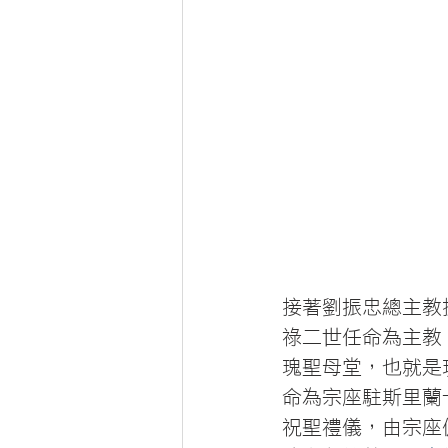
接著劉振忠總主教
祿二世任命為主教
瑰聖母堂，也就是
命為宗座駐斯里蘭
祝聖禮儀，由宗座