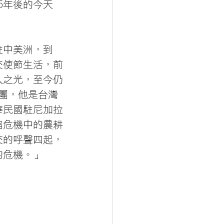
。25年後的今天
駐中美洲，到
交使節生活，前
人之光，至今仍
節團，他是台灣
華民國駐尼加拉
陷危機中的農耕
交的呼聲四起，
的危機。」