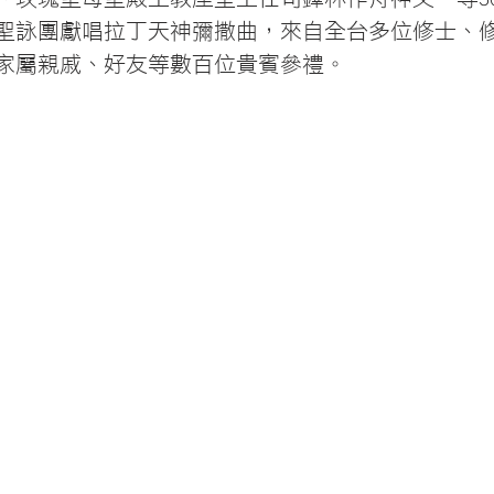
聖詠團獻唱拉丁天神彌撒曲，來自全台多位修士、
家屬親戚、好友等數百位貴賓參禮。