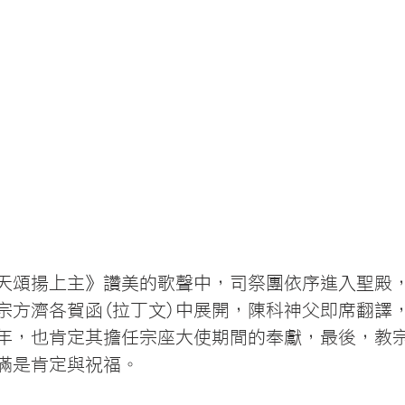
天頌揚上主》讚美的歌聲中，司祭團依序進入聖殿
宗方濟各賀函(拉丁文)中展開，陳科神父即席翻譯
5年，也肯定其擔任宗座大使期間的奉獻，最後，教
滿是肯定與祝福。