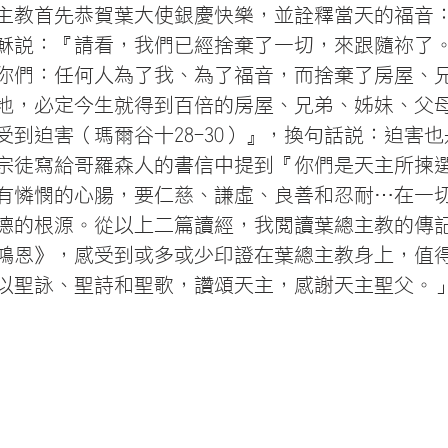
主教首先恭賀葉大使銀慶快樂，並詮釋當天的福音
穌說：『請看，我們已經捨棄了一切，來跟隨祢了
你們：任何人為了我、為了福音，而捨棄了房屋、
地，必定今生就得到百倍的房屋、兄弟、姊妹、父
受到迫害（瑪爾谷十28-30）』，換句話說：迫害
宗徒寫給哥羅森人的書信中提到『你們是天主所揀
有憐憫的心腸，要仁慈、謙虛、良善和忍耐…在一
德的根源。從以上二篇讀經，我閱讀葉總主教的傳
鴻恩》，感受到或多或少印證在葉總主教身上，值
以聖詠、聖詩和聖歌，讚頌天主，感謝天主聖父。