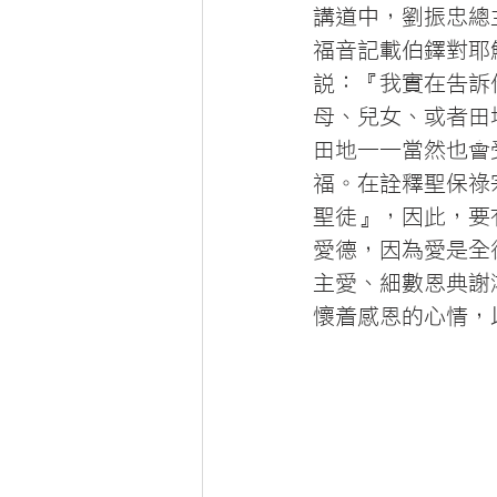
講道中，劉振忠總
福音記載伯鐸對耶
說：『我實在告訴
母、兒女、或者田
田地——當然也會
福。在詮釋聖保祿
聖徒』，因此，要
愛德，因為愛是全
主愛、細數恩典謝
懷着感恩的心情，