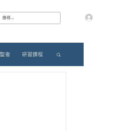
會員登入
教 廷
奉獻樂捐
檔案下載
聯絡我們
朝聖者
研習課程