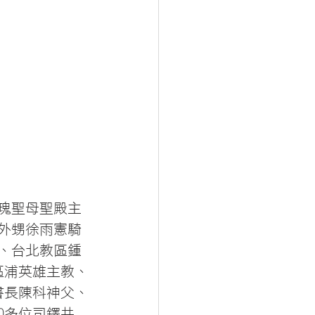
玫瑰聖母聖殿主
由外甥徐雨憲騎
、台北教區鍾
區浦英雄主教、
書長陳科神父、
0多位司鐸共