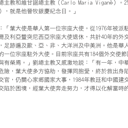
總主教和維甘諾總主教（Carlo Maria Viganò）
20日），就是他晉牧銀慶紀念日。」
：「葉大使是華人第一位宗座大使。從1976年被派
的阿爾及利亞暨突尼西亞宗座大使退休，共計40年的外
家，足跡遍及歐、亞、非、大洋洲及中美洲。他是華
的一位宗座駐外大使。目前宗座共有184個外交使
與有榮焉。」劉總主教又感激地說：「有一年，中
危險，葉大使多方協助，發揮同胞愛，終於救出身
交官，仍關心家鄉國家大事，1984年教廷和中國建
交陷於困境，經葉大使奔走努力，才得以化解當時