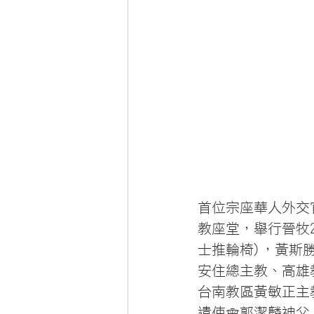
首位宗座華人外交官
教座堂，舉行晉牧
士推輪椅)，黃斯
安住總主教、高雄
台南教區黃敏正主
遣使會郭潔麟神父