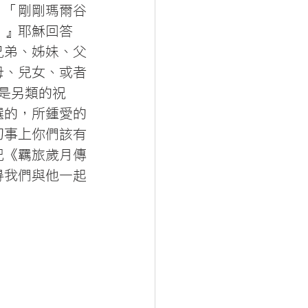
：「剛剛瑪爾谷
。』耶穌回答
兄弟、姊妹、父
母、兒女、或者
也是另類的祝
選的，所鍾愛的
切事上你們該有
記《羈旅歲月傳
得我們與他一起
」