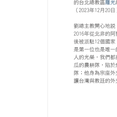
的台北總教區
羅光
（2023年12月
劉總主教開心地說
2016年從北非
後被派駐12個國
是第一位也是唯一
人的光榮，我們都
瓜的農耕隊，陷於
隊；他身為宗座外
讓台灣與教廷的外