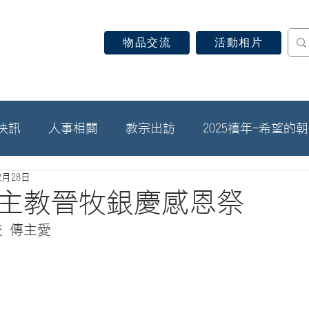
物品交流
活動相片
認識天主教
信仰見證
關於教區
最新消息
快訊
人事相關
教宗出訪
2025禧年-希望的
2月28日
主教晉牧銀慶感恩祭
交 傳主愛