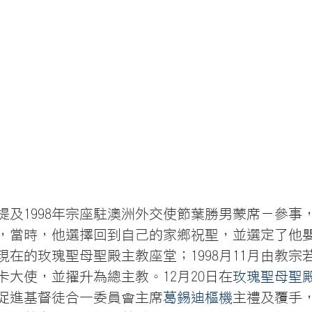
提及1998年宗座駐澳洲外交使節葉勝男蒙席－參事
，當時，他選擇回到自己的家鄉祝聖，並選定了他
現在的玫瑰聖母聖殿主教座堂；1998月11月由教宗
卡大使，並擢升為總主教。12月20日在
玫瑰聖母聖
促進基督徒合一委員會主席
葛錫迪樞機
主禮及覆手