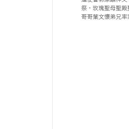
祭，玫瑰聖母聖殿
哥哥葉文懷弟兄率