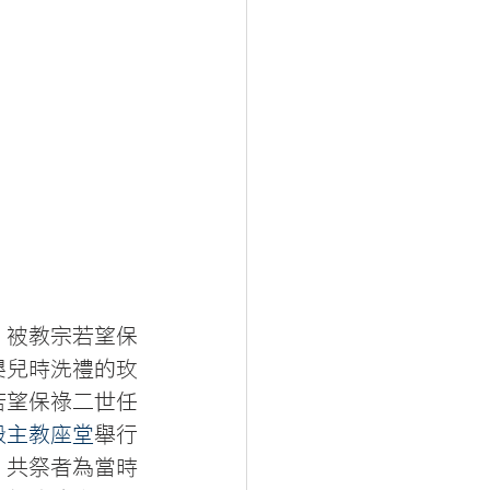
，被教宗若望保
嬰兒時洗禮的玫
若望保祿二世任
殿主教座堂
舉行
，共祭者為當時