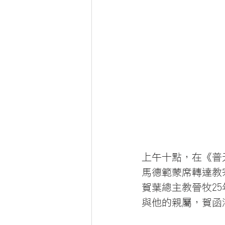
上午十點，在《普
馬德範蒙席轉達教
賀葉總主教晉牧2
與他的親屬，賀函