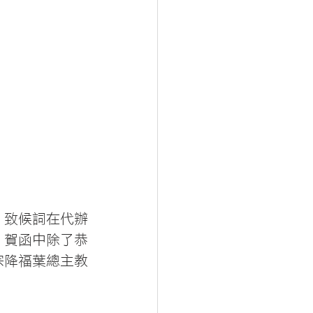
，致候詞在代辦
，賀函中除了恭
宗降福葉總主教