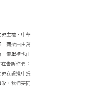
主教主禮，中華
祭，彌撒曲由萬
台，奉獻禮也由
實在告訴你們：
主教在證道中提
悔改，我們要同