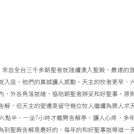
，來自全台三千多朝聖者就陸續湧入聖殿，最遠的
就入座，他們的真誠讓人感動。天主的牧者更早，
內、外各角落就緒，協助朝聖者辦妥和好聖事。原
告解，但天主的愛還是留守幾位牧人繼續為罪人求
六點半，一坐7小時才離開告解亭，讓人心疼，多
為到聖殿告解是最好的，每年的和好聖事就等這一