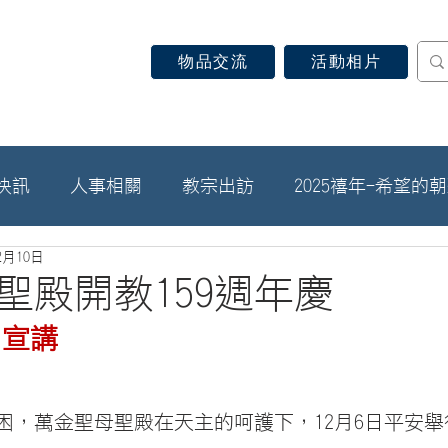
物品交流
活動相片
認識天主教
信仰見證
關於教區
最新消息
快訊
人事相關
教宗出訪
2025禧年-希望的
2月10日
聖殿開教159週年慶
．宣講
困，萬金聖母聖殿在天主的呵護下，12月6日平安舉行