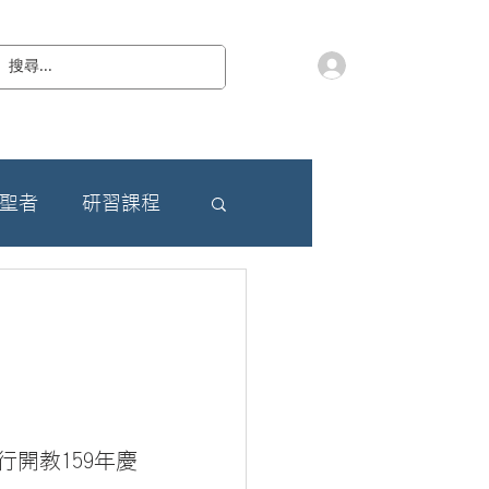
會員登入
教 廷
奉獻樂捐
檔案下載
聯絡我們
朝聖者
研習課程
開教159年慶