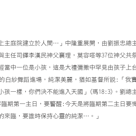
上主庭院建立於人間…」中隆重展開，由劉振忠總
與主任司鐸李漢民神父襄理，莫容嗒等37位神父共
經當中一位是小孩，這是大禮彌撒中罕見由孩子上
的白紗舞蹈進場，純潔美麗，猶如基督所說:「我
小孩一樣，你們決不能進入天國」(瑪18:3)。劉總
將臨期第一主日，要警醒:今天是將臨期第二主日要
的來臨，要誰時保持心靈的純潔…。」