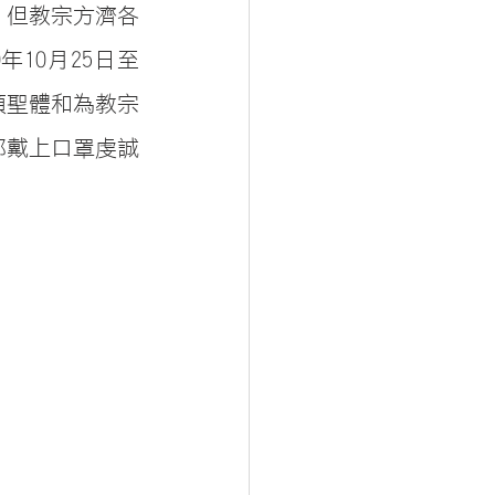
，但教宗方濟各
年10月25日至
領聖體和為教宗
都戴上口罩虔誠