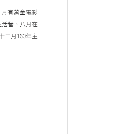
一月有萬金電影
生活營、八月在
二月160年主