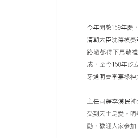
今年開教159年慶
清朝大臣沈葆楨奏
路過都得下馬敬禮
成，至今150年
牙道明會李嘉祿神
主任司鐸李漢民神
受到天主是愛。明
動，歡迎大家參加