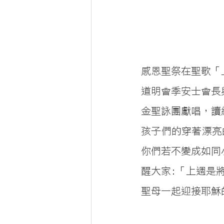
感恩聖祭在聖歌「
道明會季安士會長
金聖詠團獻唱，讀
孩子們的穿著漂亮
你們若不變成如同
醒大家:「上週是
聖母一起迎接耶穌