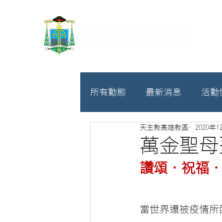
所有動態
最新消息
活動
天主教高雄教區
2020年1
教廷
募款相關
萬金聖母
讚頌．祝福
當世界還被疫情所