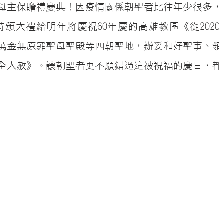
母主保瞻禮慶典！因疫情關係朝聖者比往年少很多
5日特頒大禮給明年將慶祝60年慶的高雄教區《從2020
5日到萬金無原罪聖母聖殿等四朝聖地，辦妥和好聖事、
全大赦》。讓朝聖者更不願錯過這被祝福的慶日，