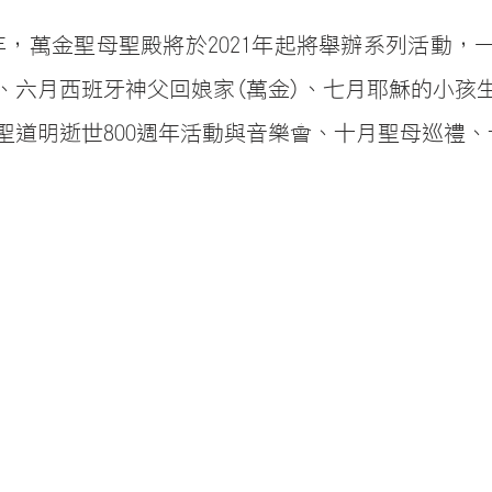
週年，萬金聖母聖殿將於2021年起將舉辦系列活動，
、六月西班牙神父回娘家(萬金)、七月耶穌的小孩
聖道明逝世800週年活動與音樂會、十月聖母巡禮、十