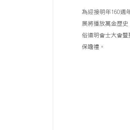
為迎接明年160
展將播放萬金歷史
俗道明會士大會暨
保瞻禮。