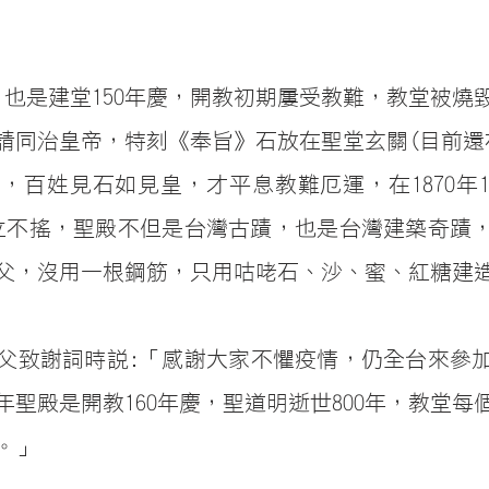
，也是建堂150年慶，開教初期屢受教難，教堂被燒毀
請同治皇帝，特刻《奉旨》石放在聖堂玄關(目前還
，百姓見石如見皇，才平息教難厄運，在1870年1
屹立不搖，聖殿不但是台灣古蹟，也是台灣建築奇蹟
父，沒用一根鋼筋，只用咕咾石、沙、蜜、紅糖建
父致謝詞時說:「感謝大家不懼疫情，仍全台來參
年聖殿是開教160年慶，聖道明逝世800年，教堂每
。」