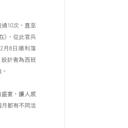
過10次，直至
在)，從此官兵
2月8日順利落
，設計者為西班
造。
加盛宴，讓人感
個月都有不同活