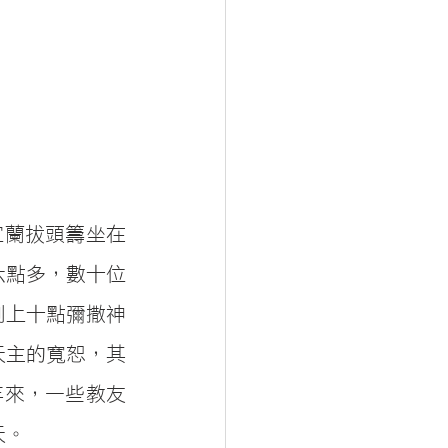
宜蘭拔頭籌坐在
六點多，數十位
則上十點彌撒神
天主的寬恕，其
年來，一些教友
天。