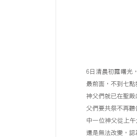
6日清晨初露曙光
最前面，不到七點
神父們就已在聖殿
父們要共祭不再聽
中一位神父從上午
還是無法改變，認