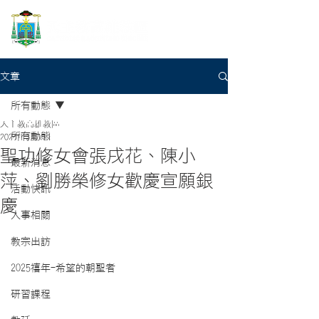
文章
所有動態
天主教高雄教區
所有動態
2024年3月7日
聖功修女會張戌花、陳小
最新消息
萍、劉勝榮修女歡慶宣願銀
活動快訊
慶
人事相關
教宗出訪
2025禧年-希望的朝聖者
研習課程