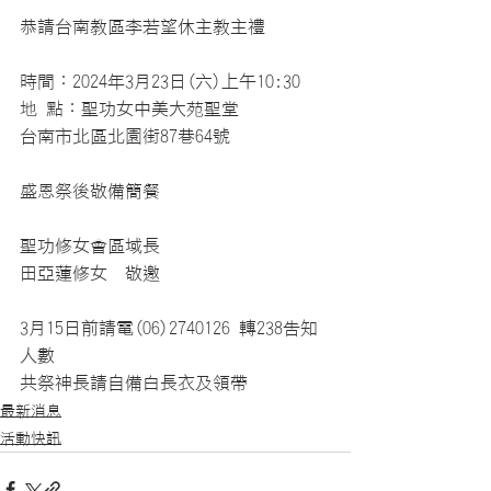
恭請台南教區李若望休主教主禮
時間：2024年3月23日(六)上午10:30
地 點：聖功女中美大苑聖堂
台南市北區北園街87巷64號
盛恩祭後敬備簡餐
聖功修女會區域長
田亞蓮修女　敬邀
3月15日前請電(06)2740126 轉238告知
人數
共祭神長請自備白長衣及領帶
最新消息
活動快訊