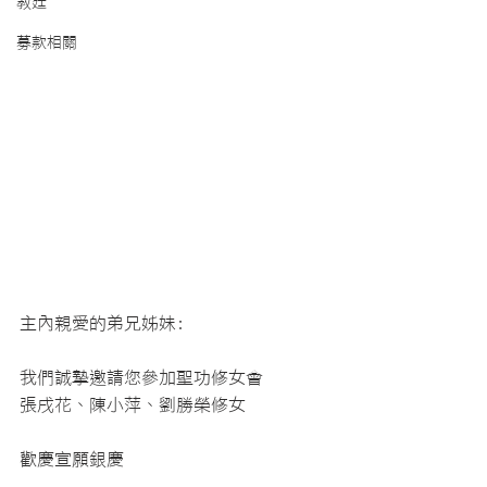
教廷
募款相關
主內親愛的弟兄姊妹:
我們誠摯邀請您參加聖功修女會
張戌花、陳小萍、劉勝榮修女
歡慶宣願銀慶