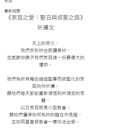
教廷
募款相關
《家庭之愛：聖召與成聖之路》
祈禱文
天上的慈父，
我們來到祢台前讚美祢，
並感謝祢賜予我們家庭這一份最偉大的
禮物。
我們為所有藉由婚姻聖事而被聖化的家
庭向祢祈禱。
願他們每天都能重新領悟到所領受的恩
寵，
以及家庭就是小型教會；
願他們懂得如何為祢的臨在作見證，
並如同基督愛教會一樣地活出愛。