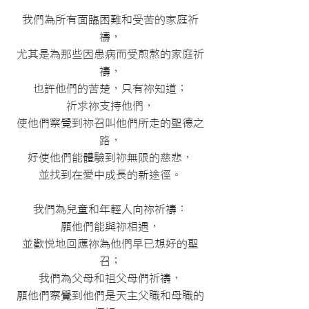
我們為所有面臨困難和受苦的家庭祈
禱，
尤其是為那些因患病而受煎熬的家庭祈
禱，
也許他們的苦楚，只有祢知道；
祈求祢支持他們，
使他們察覺到祢召叫他們所走的聖德之
路，
好使他們能體驗到祢無限的慈悲，
並找到在愛中成長的新途徑。
我們為兒童和年輕人向祢祈禱：
願他們能與祢相遇，
並歡悅地回應祢為他們早已想好的聖
召；
我們為父母和祖父母們祈禱，
願他們察覺到他們是天主父職和母職的