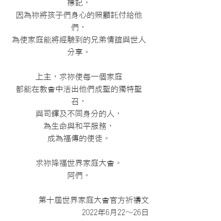
標記，
因為祢將孩子們身心的照顧託付給他
們，
為使家庭能將經驗到的兄弟情誼與世人
分享。
上主，求祢使每一個家庭
都能在教會中活出他們成聖的獨特聖
召，
與司鐸及不同身分的人，
為生命與和平服務，
成為福傳的使徒。
求祢降福世界家庭大會。
阿們。
第十屆世界家庭大會官方祈禱文
2022年6月22～26日