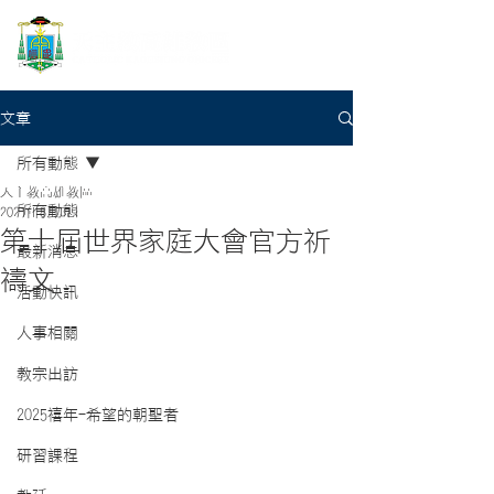
文章
所有動態
天主教高雄教區
所有動態
2021年8月3日
第十屆世界家庭大會官方祈
最新消息
禱文
活動快訊
人事相關
教宗出訪
2025禧年-希望的朝聖者
研習課程