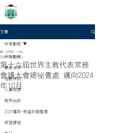
文章
所有動態
WO CHANG TING
所有動態
2024年5月13日
第十六屆世界主教代表常務
最新消息
會議大會總祕書處 邁向2024
活動快訊
年10月
人事相關
教宗出訪
2025禧年-希望的朝聖者
研習課程