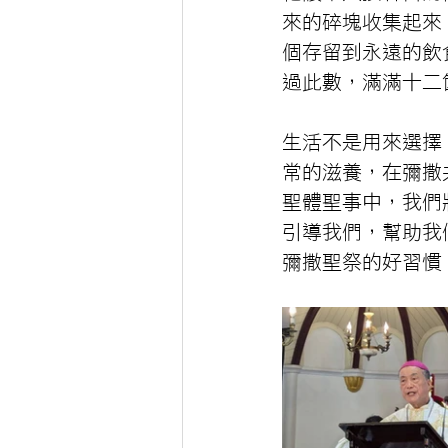
來的碎塊收集起來
個存留到永遠的飲
過此數，滿滿十二
生活不是用來選擇
常的滋養，在彌撒
聖體聖事中，我們
引導我們，幫助我
彌撒聖祭的好習慣