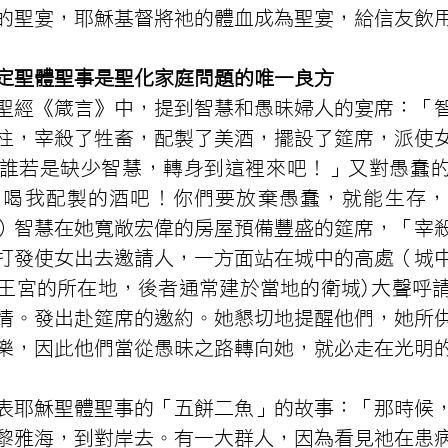
的聖宴，耶穌基督將祂的體血成為聖宴，給信友飲
定聖體聖事是聖化家庭問題的唯一良方
聖經《箴言》中，提到智慧和愚昧婦人的宴席：「
柱，宰殺了牲畜，配製了美酒，擺設了筵席，派使
誰若是缺少智慧，轉身到這裡來吧！」又對愚蠢
，喝我配製的酒吧！你們要放棄愚蠢，就能生存，
-6）智慧在她寬敞宏偉的房屋預備豐盛的筵席，「宰
打發使女出去邀請人，一方面站在城中的高處（城
王宮的所在地，後者通常建於當地的衛城)大聲呼
情。發出赴筵席的邀約。她懇切地提醒他們，她所
樂，因此他們當從愚昧之路轉向她，就必走在光明
表耶穌聖體聖事的「五餅二魚」的故事：「那時候
黎雅海，到對岸去。有一大群人，因為看見祂在患