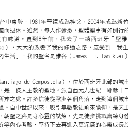
在台中東勢，1981年晉鐸成為神父，2004年成為
體不適而退休。雖然，每天作彌撒，聖體聖事有如例行
有味道。直到8年前，我去了一趟西班牙「聖雅各
Santiago），大大的改變了我的修道之路，感受到「
活」，我的聖名是雅各（James Liu Tan-kue
tiago de Compostela），位於西班牙北部的城
，是一條天主教的聖地。源自西元九世紀，耶穌十
所葬之處。許多信徒從歐洲各個角落，走到這個城
道。自中世紀以來，吸引無數教徒前來瞻仰，是天
，朝聖之路是身心靈的試煉，先是徒步挑戰磨練身
折等內心考驗，堅持下去再進入更深層的心靈成長