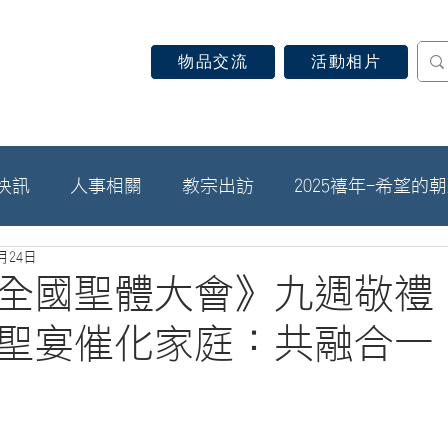
物品交流
活動相片
認識天主教
信仰見證
關於教區
最新消息
快訊
人事相關
教宗出訪
2025禧年-希望的
8月24日
全國聖體大會》九週敬禮
聖宴催化家庭：共融合一