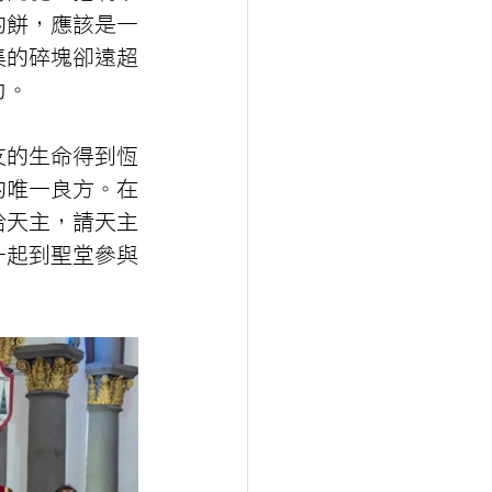
的餅，應該是一
集的碎塊卻遠超
力。
友的生命得到恆
的唯一良方。在
給天主，請天主
一起到聖堂參與