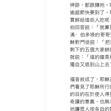
神跡，都跟隨祂。
逾越節快要到了。
買餅給這些人吃呢
伯回答說：「就算
滿·伯多祿的哥哥
穌對門徒說：「把
剩下的五個大麥餅
就說：「這的確是
獨自又退到山上去
福音敘述了，耶穌
們看見了耶穌所行
的目的在於使人得
奇蹟的意義，也無
祂讓眾人按各自的