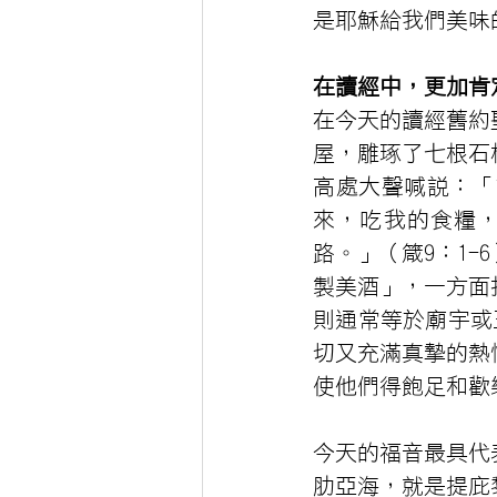
是耶穌給我們美味
在讀經中，更加肯
在今天的讀經舊約
屋，雕琢了七根石
高處大聲喊說：「
來，吃我的食糧
路。」（箴9：1
製美酒」，一方面
則通常等於廟宇或
切又充滿真摯的熱
使他們得飽足和歡
今天的福音最具代
肋亞海，就是提庇