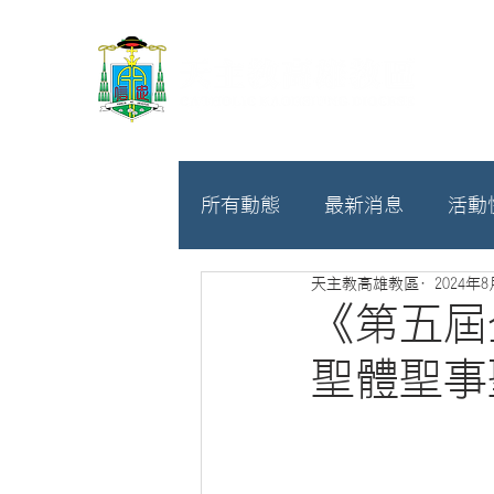
所有動態
最新消息
活動
天主教高雄教區
2024年
教廷
募款相關
《第五屆
聖體聖事