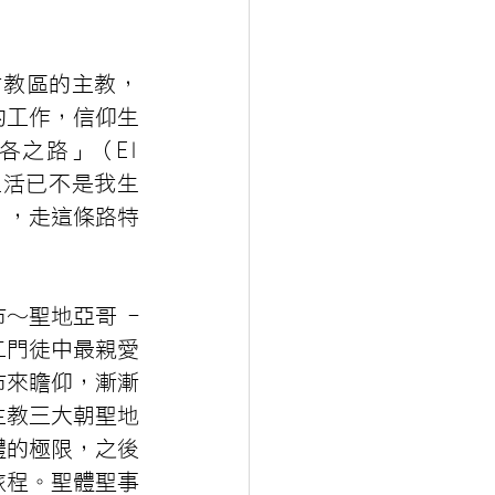
新竹教區的主教，
的工作，信仰生
之路」（El 
我生活已不是我生
i），走這條路特
市～聖地亞哥 - 
二門徒中最親愛
市來瞻仰，漸漸
主教三大朝聖地
體的極限，之後
旅程。聖體聖事