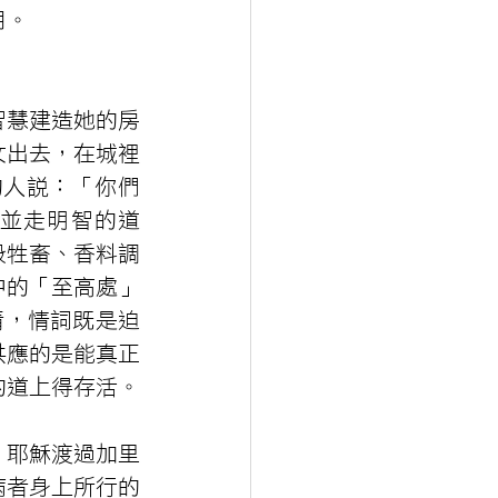
用。
智慧建造她的房
女出去，在城裡
的人說：「你們
並走明智的道
殺牲畜、香料調
中的「至高處」
請，情詞既是迫
供應的是能真正
的道上得存活。
，耶穌渡過加里
病者身上所行的