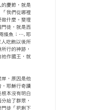
人的慶節，就是
：「我們從哪裡
要做什麼。斐理
個門徒，就是西
兩條魚；….耶
眾人吃飽以後所
穌所行的神跡，
迫祂作國王，就
對岸，原因是他
者，耶穌行奇蹟
是根本沒有明白
酒分給了群眾，
咐門徒「把剩下