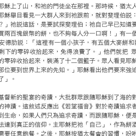
耶穌上了山，和祂的門徒坐在那裡。那時候，猶太
耶穌舉目看見一大群人來到祂跟前，就對斐理伯說
？」祂說這話，是要試探斐理伯；祂自己早已知道
買兩百塊銀幣的餅，也不夠每人分一口啊！」有一
安德肋說：「這裡有一個小孩子，有五個大麥餅和
剩下的零碎收拾起來，免得浪費了。」他們就把 
的零碎收拾起來，裝滿了十二個籃子。眾人看見耶
那位要到世界上來的先知。」耶穌看出他們要來強
了」。
基督新的聖宴的奇蹟，大批群眾跟隨耶穌到了海的
的神蹟。這敘述反應出《若望福音》對於奇蹟追求
到生命，如果人們只為追求奇蹟，而跟隨耶穌，便
法達到真正的信仰。主耶穌把祂「自己」，作為餅
需要任意飽餐。之後，耶穌按猶太餐會的習慣，吩