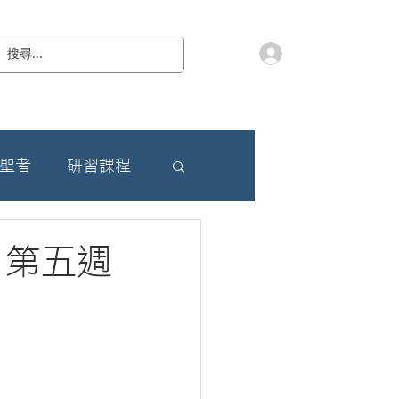
會員登入
教 廷
奉獻樂捐
檔案下載
聯絡我們
朝聖者
研習課程
 第五週