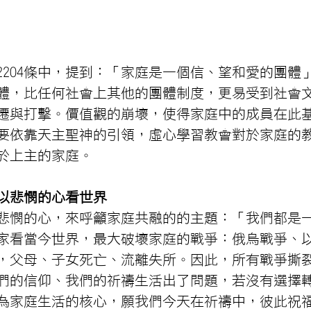
2204條中，提到：「家庭是一個信、望和愛的團體
體，比任何社會上其他的團體制度，更易受到社會
遷與打擊。價值觀的崩壞，使得家庭中的成員在此
要依靠天主聖神的引領，虛心學習教會對於家庭的
於上主的家庭。
以悲憫的心看世界
悲憫的心，來呼籲家庭共融的的主題：「我們都是
家看當今世界，最大破壞家庭的戰爭：俄烏戰爭、
，父母、子女死亡、流離失所。因此，所有戰爭撕
們的信仰、我們的祈禱生活出了問題，若沒有選擇
為家庭生活的核心，願我們今天在祈禱中，彼此祝