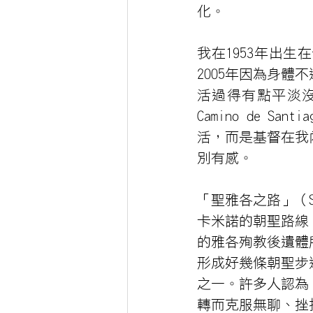
化。
我在1953年出生
2005年因為身
活過得有點平淡沒
Camino de 
活，而是基督在我內生
別有感。
「聖雅各之路」（San
卡米諾的朝聖路線
的雅各殉教後遺體
形成好幾條朝聖步
之一。許多人認為
轉而克服無聊、挫