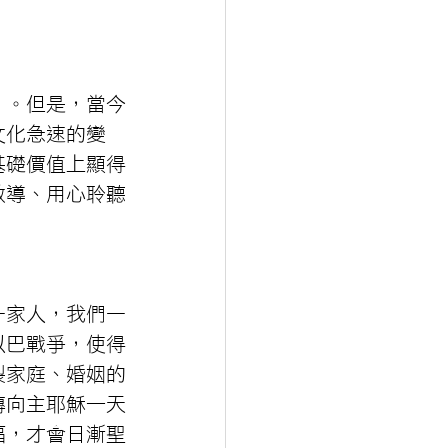
」。但是，當今
文化急速的變
基礎價值上顯得
教導、用心聆聽
一家人，我們一
以巴戰爭，使得
裂家庭、婚姻的
轉向主耶穌—天
福，才會日漸聖