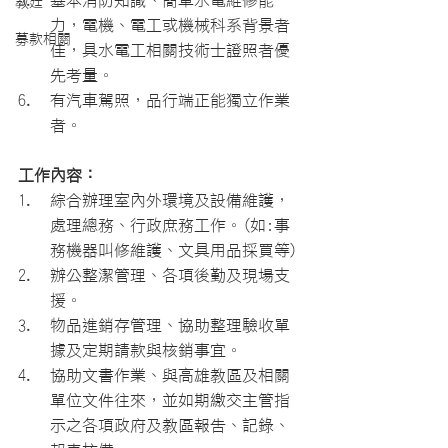
基本消防知識、簡單水電維修能
教廷
力，電機、電工或機械科系背景者
募款相關
佳，具水電工相關技術士證照者優
先考量。
有汽車駕照，品行端正能獨立作業
者。
工作內容：
綜合辦理室內外環境及設備維護，
處理總務、行政庶務工作。
(如:事
務機器叫修維護、文具用品採買等)
辦公整潔管理、各項後勤及現場支
援。
物品進銷存管理、協助整理驗收單
據及定期請款與核銷事宜。
協助文書作業、與高雄教區及相關
單位文件往來，並如期繳交主管指
示之各項政府及教區報告、記錄、