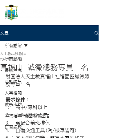
文章
所有動態
天主教高雄教區
所有動態
2024年2月7日
真福山 誠徵總務專員一名
最新消息
財團法人天主教真福山社福園區誠徵總
活動快訊
務專員一名
人事相關
需求條件：
教宗出訪
高中
/專科以上
工作經驗
3-5年
2025禧年-希望的朝聖者
需配合輪班排休
研習課程
自備交通工具
(汽/機車皆可)