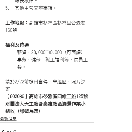
報表核備。
其他主管交辦事項。
工作地點：
高雄市杉林區杉林里合森巷
160號
福利及待遇
薪資：
28,000~30,000 (可面議)
享勞、健保，職工福利等、供員工
餐。
請於
2/22前檢附自傳、學經歷、照片逕
寄
【
802036】高雄市苓雅區四維三路125號
財團法人天主教會高雄教區遴選作業小
組收 (郵戳為憑
)
最新消息