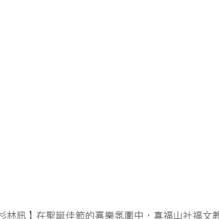
26日杉林訊】在聖誕佳節的喜樂氛圍中，真福山社福文教