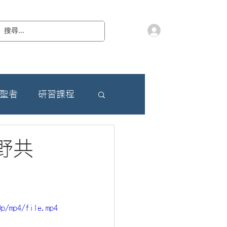
會員登入
教 廷
奉獻樂捐
檔案下載
聯絡我們
朝聖者
研習課程
野共
0p/mp4/file.mp4