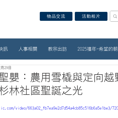
物品交流
活動相片
認識天主教
信仰見證
關於教區
最新消息
快訊
人事相關
教宗出訪
2025禧年-希望的
2月29日
聖嬰：農用雪橇與定向越
杉林社區聖誕之光
tic.com/video/663a02_fb7ea9e2d7d54a4cb85c516b6a5e1be3/72