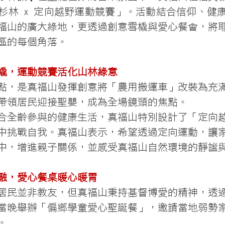
杉林 x 定向越野運動競賽」。活動結合信仰、健
福山的廣大綠地，更透過創意雪橇與愛心餐會，將
區的每個角落。
橇，運動競賽活化山林綠意
點，是真福山發揮創意將「農用搬運車」改裝為充
帶領居民迎接聖嬰，成為全場鏡頭的焦點。
合全齡參與的健康生活，真福山特別設計了「定向
中挑戰自我。真福山表示，希望透過定向運動，讓
中，增進親子關係，並感受真福山自然環境的靜謐
融，愛心餐桌暖心暖胃
居民並非教友，但真福山秉持基督博愛的精神，透
當晚舉辦「偏鄉學童愛心聖誕餐」，邀請當地弱勢
。