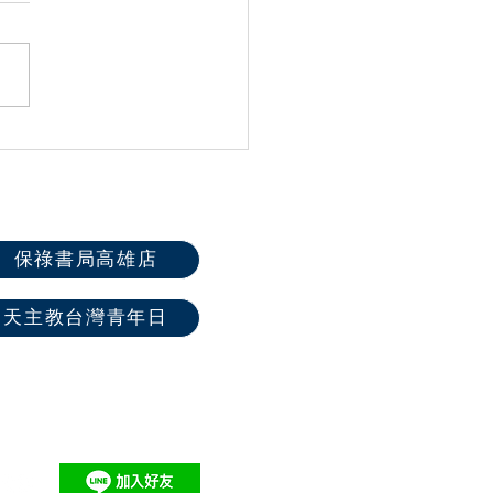
「燭光Catholight」數位媒
播平台2.0改版全新登
保祿書局高雄店
天主教台灣青年日