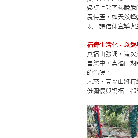
餐桌上除了熱騰騰
農特產，如天然蜂
現，讓信仰宣導與
福傳生活化：以愛
真福山強調，這次
喜樂中，真福山期
的溫暖。
未來，真福山將持
份關懷與祝福，都