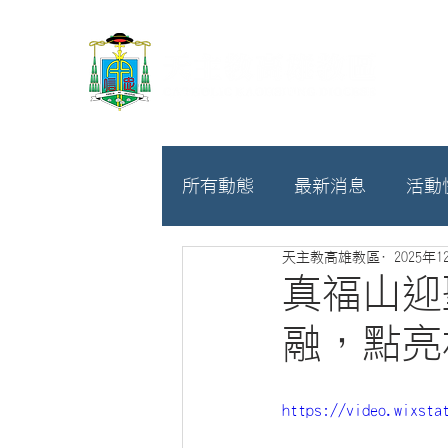
所有動態
最新消息
活動
天主教高雄教區
2025年1
教廷
募款相關
真福山迎
融，點亮
https://video.wixsta