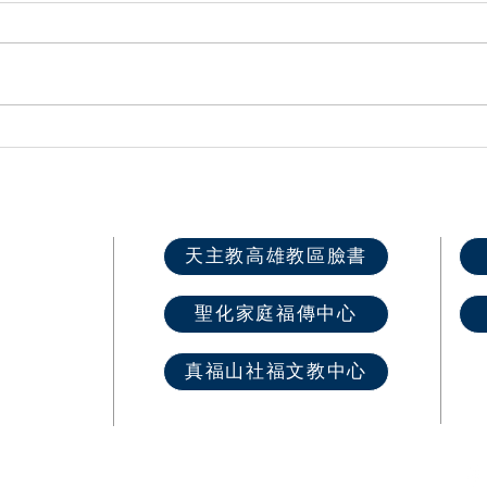
高雄第一總鐸區六堂攜手圓滿
🕯️
舉辦「家倍愛祢․主Gether」
體傳
兒童生活營
場！
快速選單
天主教高雄教區臉書
首 頁
聖化家庭福傳中心
最新消息
教區介紹
真福山社福文教中心
教堂資訊
​奉獻樂捐