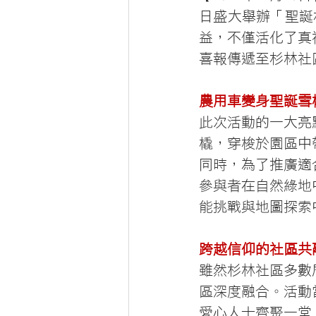
日盛大舉辦「聖誕
益，不僅活化了真
喜報傳遞至杉林社
農用車變身聖誕雪
此次活動的一大亮
橇，穿梭於園區中
同時，為了推廣適
參與者在自然綠地
能挑戰與地圖探索
跨越信仰的社區共
雖然杉林社區多數
區深度融合。活動
愛心人士齊聚一堂