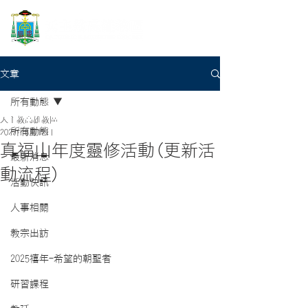
文章
所有動態
天主教高雄教區
所有動態
2022年8月12日
真福山年度靈修活動(更新活
最新消息
動流程)
活動快訊
人事相關
教宗出訪
2025禧年-希望的朝聖者
研習課程